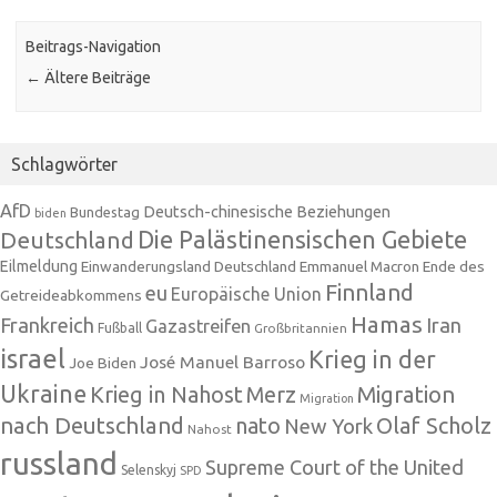
Beitrags-Navigation
←
Ältere Beiträge
Schlagwörter
AfD
Deutsch-chinesische Beziehungen
Bundestag
biden
Die Palästinensischen Gebiete
Deutschland
Eilmeldung
Einwanderungsland Deutschland
Emmanuel Macron
Ende des
Finnland
eu
Europäische Union
Getreideabkommens
Hamas
Frankreich
Iran
Gazastreifen
Fußball
Großbritannien
israel
Krieg in der
José Manuel Barroso
Joe Biden
Ukraine
Krieg in Nahost
Migration
Merz
Migration
nach Deutschland
nato
Olaf Scholz
New York
Nahost
russland
Supreme Court of the United
Selenskyj
SPD