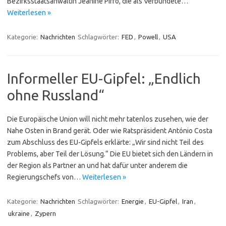
Bezirksstaatsanwältin Jeanine Pirro, die als Verbündete…
Weiterlesen »
Kategorie:
Nachrichten
Schlagwörter:
FED
,
Powell
,
USA
Informeller EU-Gipfel: „Endlich
ohne Russland“
Die Europäische Union will nicht mehr tatenlos zusehen, wie der
Nahe Osten in Brand gerät. Oder wie Ratspräsident António Costa
zum Abschluss des EU-Gipfels erklärte: „Wir sind nicht Teil des
Problems, aber Teil der Lösung.“ Die EU bietet sich den Ländern in
der Region als Partner an und hat dafür unter anderem die
Regierungschefs von…
Weiterlesen »
Kategorie:
Nachrichten
Schlagwörter:
Energie
,
EU-Gipfel
,
Iran
,
ukraine
,
Zypern