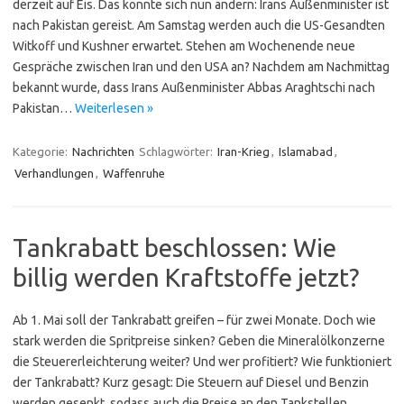
derzeit auf Eis. Das könnte sich nun ändern: Irans Außenminister ist
nach Pakistan gereist. Am Samstag werden auch die US-Gesandten
Witkoff und Kushner erwartet. Stehen am Wochenende neue
Gespräche zwischen Iran und den USA an? Nachdem am Nachmittag
bekannt wurde, dass Irans Außenminister Abbas Araghtschi nach
Pakistan…
Weiterlesen »
Kategorie:
Nachrichten
Schlagwörter:
Iran-Krieg
,
Islamabad
,
Verhandlungen
,
Waffenruhe
Tankrabatt beschlossen: Wie
billig werden Kraftstoffe jetzt?
Ab 1. Mai soll der Tankrabatt greifen – für zwei Monate. Doch wie
stark werden die Spritpreise sinken? Geben die Mineralölkonzerne
die Steuererleichterung weiter? Und wer profitiert? Wie funktioniert
der Tankrabatt? Kurz gesagt: Die Steuern auf Diesel und Benzin
werden gesenkt, sodass auch die Preise an den Tankstellen