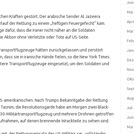
Jun
.
Mai
chen Kräften gestört. Der arabische Sender Al Jazeera
Apri
rlauf der Rettung zu einem „heftigen Feuergefecht“ kam.
dafür, dass die Iraner nicht näher an die Soldaten
Mär
e Aktion ohne Verletzte oder Tote auf US-Seite.
Feb
ransportflugzeuge hätten zurückgelassen und zerstört
Jan
 dass sie in iranische Hände fielen, so die New York Times.
Dez
weitere Transportflugzeuge eingesetzt, um den Soldaten und
Nov
Okt
Sep
Aug
r US-amerikanischen. Nach Trumps Bekanntgabe der Rettung
r Tasnim, die Revolutionsgarde habe am Morgen zwei Black-
Juli
30-Militärtransportflugzeug und mehrere Drohnen getroffen
Jun
Aufnahmen, auf denen brennende Wrackteile zu sehen sind.
Mai
 mit, der Rettungseinsatz des US-Militärs sei „vollständig