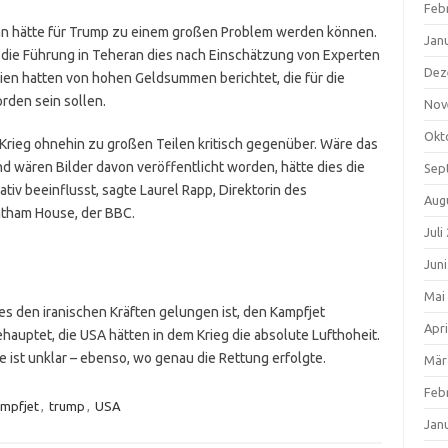
Feb
an hätte für Trump zu einem großen Problem werden können.
Jan
 die Führung in Teheran dies nach Einschätzung von Experten
Dez
dien hatten von hohen Geldsummen berichtet, die für die
rden sein sollen.
Nov
Okt
 Krieg ohnehin zu großen Teilen kritisch gegenüber. Wäre das
d wären Bilder davon veröffentlicht worden, hätte dies die
Sep
tiv beeinflusst, sagte Laurel Rapp, Direktorin des
Aug
tham House, der BBC.
Juli
Jun
Mai
 es den iranischen Kräften gelungen ist, den Kampfjet
Apri
auptet, die USA hätten in dem Krieg die absolute Lufthoheit.
 ist unklar – ebenso, wo genau die Rettung erfolgte.
Mär
Feb
mpfjet
,
trump
,
USA
Jan