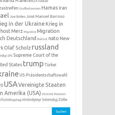
nnland
Frankreich
Fußball
Hamas
Iran
zastreifen
Großbritannien
rael
José Manuel Barroso
Joe Biden
ieg in der Ukraine
Krieg in
host
Migration
Merz
Migration
ch Deutschland
nato
New
Nahost
russland
Olaf Scholz
rk
Supreme Court of the
nskyj
SPD
trump
ited States
Türkei
kraine
US-Präsidentschaftswahl
USA
Vereinigte Staaten
20
n Amerika (USA)
Vereinte Nationen
Zölle
Wolodymyr Selenskyj
tflüchtlingstag
hen