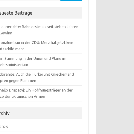
:
eueste Beiträge
ienberichte: Bahn erstmals seit sieben Jahren
 Gewinn
sonalumbau in der CDU: Merz hat jetzt kein
utzschild mehr
er: Stimmung in der Union und Pläne im
kehrsministerium
dbrände: Auch die Türkei und Griechenland
pfen gegen Flammen
hajlo Drapatyj: Ein Hoffnungsträger an der
tze der ukrainischen Armee
rchiv
 2026