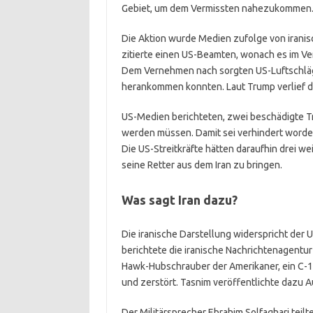
Gebiet, um dem Vermissten nahezukommen
Die Aktion wurde Medien zufolge von iranis
zitierte einen US-Beamten, wonach es im Ve
Dem Vernehmen nach sorgten US-Luftschläge 
herankommen konnten. Laut Trump verlief di
US-Medien berichteten, zwei beschädigte T
werden müssen. Damit sei verhindert worden,
Die US-Streitkräfte hätten daraufhin drei 
seine Retter aus dem Iran zu bringen.
Was sagt Iran dazu?
Die iranische Darstellung widerspricht de
berichtete die iranische Nachrichtenagentu
Hawk-Hubschrauber der Amerikaner, ein C-1
und zerstört. Tasnim veröffentlichte dazu 
Der Militärsprecher Ebrahim Solfaghari teilte