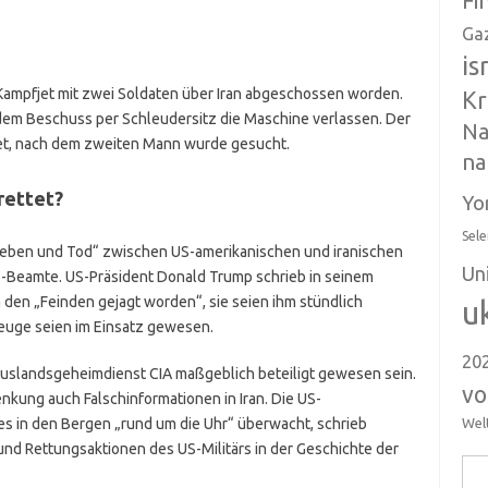
Fi
Ga
is
Kampfjet mit zwei Soldaten über Iran abgeschossen worden.
Kr
em Beschuss per Schleudersitz die Maschine verlassen. Der
Na
tet, nach dem zweiten Mann wurde gesucht.
na
rettet?
Yo
Sele
 Leben und Tod“ zwischen US-amerikanischen und iranischen
Un
US-Beamte. US-Präsident Donald Trump schrieb in seinem
n den „Feinden gejagt worden“, sie seien ihm stündlich
u
uge seien im Einsatz gewesen.
20
 Auslandsgeheimdienst CIA maßgeblich beteiligt gewesen sein.
vo
nkung auch Falschinformationen in Iran. Die US-
s in den Bergen „rund um die Uhr“ überwacht, schrieb
Wel
und Rettungsaktionen des US-Militärs in der Geschichte der
Suc