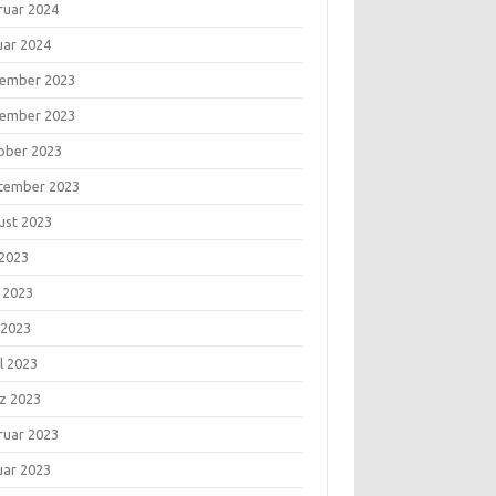
ruar 2024
uar 2024
ember 2023
ember 2023
ober 2023
tember 2023
ust 2023
 2023
i 2023
 2023
l 2023
z 2023
ruar 2023
uar 2023