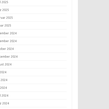
l 2025
z 2025
ruar 2025
uar 2025
ember 2024
ember 2024
ober 2024
tember 2024
ust 2024
 2024
i 2024
 2024
l 2024
z 2024