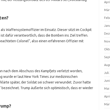
Apri
Mär
ten?
Feb
Jan
ls Waffensystemoffizier im Einsatz. Dieser sitzt im Cockpit
Dez
st dafür verantwortlich, dass die Bomben ins Ziel treffen.
eachteten Colonel“, also einen erfahrenen Offizier mit
Nov
Okt
Sep
Aug
ann nach dem Abschuss des Kampfjets verletzt worden,
Juli
ng wurde er laut New York Times zur medizinischen
Jun
lärte später, der Soldat sei schwer verwundet. Zuvor hatte
uf“ bezeichnet. Trump äußerte sich optimistisch, dass er wieder
Mai
Apri
Mär
rump?