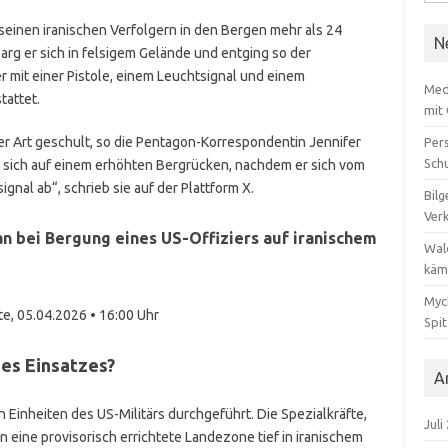
nach
seinen iranischen Verfolgern in den Bergen mehr als 24
N
g er sich in felsigem Gelände und entging so der
mit einer Pistole, einem Leuchtsignal und einem
Med
attet.
mit
r Art geschult, so die Pentagon-Korrespondentin Jennifer
Per
Sch
e sich auf einem erhöhten Bergrücken, nachdem er sich vom
ignal ab“, schrieb sie auf der Plattform X.
Bilg
Ver
n bei Bergung eines US-Offiziers auf iranischem
Wal
käm
Myc
te, 05.04.2026 • 16:00 Uhr
Spi
es Einsatzes?
A
Einheiten des US-Militärs durchgeführt. Die Spezialkräfte,
Juli
n eine provisorisch errichtete Landezone tief in iranischem