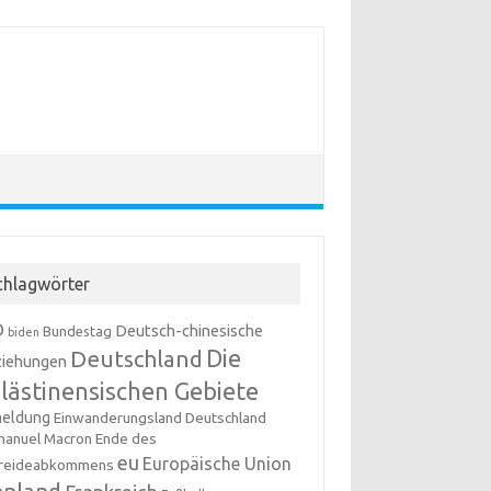
chlagwörter
D
Deutsch-chinesische
Bundestag
biden
Die
Deutschland
iehungen
lästinensischen Gebiete
meldung
Einwanderungsland Deutschland
anuel Macron
Ende des
eu
Europäische Union
reideabkommens