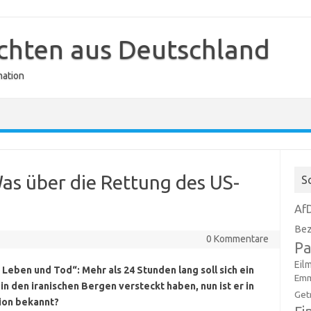
ichten aus Deutschland
mation
as über die Rettung des US-
S
Af
Bez
0 Kommentare
Pa
Eil
Leben und Tod“: Mehr als 24 Stunden lang soll sich ein
Emm
 den iranischen Bergen versteckt haben, nun ist er in
Get
tion bekannt?