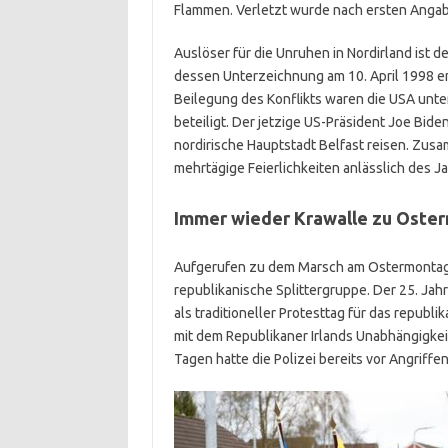
Flammen. Verletzt wurde nach ersten Anga
Auslöser für die Unruhen in Nordirland ist
dessen Unterzeichnung am 10. April 1998 e
Beilegung des Konflikts waren die USA unte
beteiligt. Der jetzige US-Präsident Joe Bide
nordirische Hauptstadt Belfast reisen. Zusa
mehrtägige Feierlichkeiten anlässlich des J
Immer wieder Krawalle zu Oster
Aufgerufen zu dem Marsch am Ostermontag
republikanische Splittergruppe. Der 25. Ja
als traditioneller Protesttag für das republ
mit dem Republikaner Irlands Unabhängigke
Tagen hatte die Polizei bereits vor Angriff