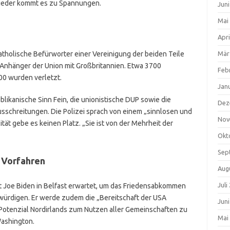
ieder kommt es zu Spannungen.
Jun
Mai
Apri
atholische Befürworter einer Vereinigung der beiden Teile
Mär
 Anhänger der Union mit Großbritannien. Etwa 3700
Feb
0 wurden verletzt.
Jan
ublikanische Sinn Fein, die unionistische DUP sowie die
Dez
Ausschreitungen. Die Polizei sprach von einem „sinnlosen und
Nov
ität gebe es keinen Platz. „Sie ist von der Mehrheit der
Okt
Sep
 Vorfahren
Aug
Juli
 Joe Biden in Belfast erwartet, um das Friedensabkommen
würdigen. Er werde zudem die „Bereitschaft der USA
Jun
 Potenzial Nordirlands zum Nutzen aller Gemeinschaften zu
Mai
Washington.