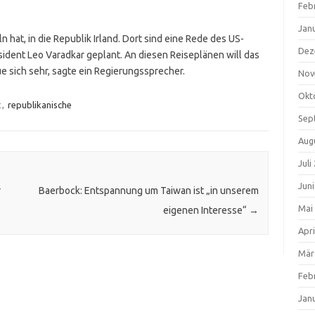
Feb
Jan
 hat, in die Republik Irland. Dort sind eine Rede des US-
Dez
sident Leo Varadkar geplant. An diesen Reiseplänen will das
e sich sehr, sagte ein Regierungssprecher.
Nov
Okt
t
,
republikanische
Sep
Aug
Juli
Jun
r
Baerbock: Entspannung um Taiwan ist „in unserem
Mai
eigenen Interesse“
→
Apri
Mär
Feb
Jan