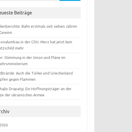
:
eueste Beiträge
ienberichte: Bahn erstmals seit sieben Jahren
 Gewinn
sonalumbau in der CDU: Merz hat jetzt kein
utzschild mehr
er: Stimmung in der Union und Pläne im
kehrsministerium
dbrände: Auch die Türkei und Griechenland
pfen gegen Flammen
hajlo Drapatyj: Ein Hoffnungsträger an der
tze der ukrainischen Armee
rchiv
 2026