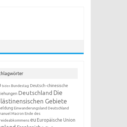
chlagwörter
D
Deutsch-chinesische
Bundestag
biden
Die
Deutschland
iehungen
lästinensischen Gebiete
meldung
Einwanderungsland Deutschland
anuel Macron
Ende des
eu
Europäische Union
reideabkommens