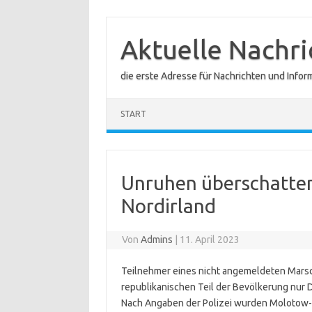
Zum
Inhalt
springen
Aktuelle Nachr
die erste Adresse für Nachrichten und Infor
START
Unruhen überschatten
Nordirland
Von
Admins
|
11. April 2023
Teilnehmer eines nicht angemeldeten Marsch
republikanischen Teil der Bevölkerung nur D
Nach Angaben der Polizei wurden Molotow-C