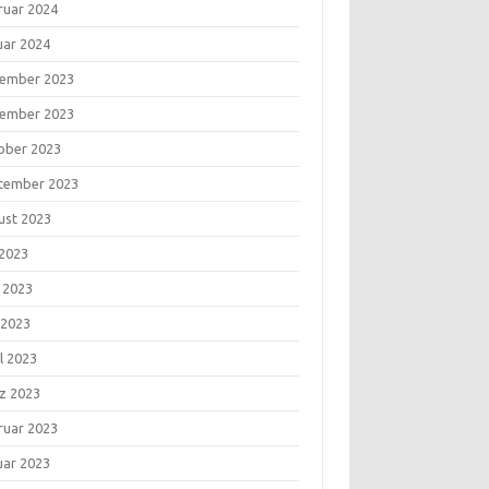
ruar 2024
uar 2024
ember 2023
ember 2023
ober 2023
tember 2023
ust 2023
 2023
i 2023
 2023
l 2023
z 2023
ruar 2023
uar 2023