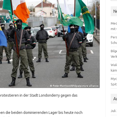
nach
N
Med
mit
Per
Sch
Bilg
Ver
Wal
käm
Myc
Spi
rotestieren in der Stadt Londonderry gegen das
A
Juli
ben die beiden dominierenden Lager bis heute noch