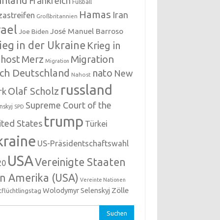
nnland
Frankreich
Fußball
Hamas
Iran
zastreifen
Großbritannien
rael
José Manuel Barroso
Joe Biden
ieg in der Ukraine
Krieg in
host
Migration
Merz
Migration
ch Deutschland
nato
New
Nahost
russland
Olaf Scholz
rk
Supreme Court of the
nskyj
SPD
trump
ited States
Türkei
kraine
US-Präsidentschaftswahl
USA
Vereinigte Staaten
20
n Amerika (USA)
Vereinte Nationen
Zölle
Wolodymyr Selenskyj
tflüchtlingstag
hen