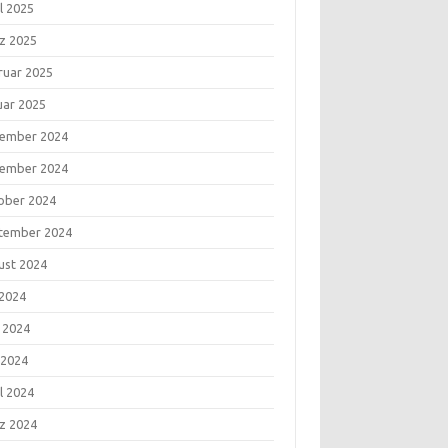
l 2025
z 2025
ruar 2025
uar 2025
ember 2024
ember 2024
ober 2024
tember 2024
ust 2024
 2024
i 2024
 2024
l 2024
z 2024