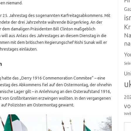
Fi
ben niemand.
Ga
 der 25. Jahrestag des sogenannten Karfreitagsabkommens. Mit
is
ndete der drei Jahrzehnte währende Bürgerkrieg. An der
Kr
r dem damaligen Präsidenten Bill Clinton maßgeblich
Na
n will aus Anlass des Jahrestages an diesem Dienstag in die
mmen mit dem britischen Regierungschef Rishi Sunak will er
na
ahrestages einläuten.
Yo
n
Sele
Un
 hatte das „Derry 1916 Commemoration Commitee“ – eine
u
hrestag des Abkommens fiel auf den Ostermontag, der ohnehin
ikanische Lager gilt – in Anlehnung an den Osteraufstand 1916,
20
it von Großbritannien erzwingen wollten. In den vergangenen
vo
en auf Polizisten am Ostermontag gewarnt.
Wel
Suc