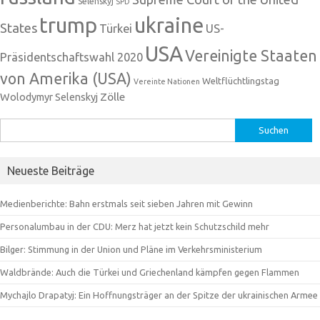
Selenskyj
SPD
trump
ukraine
States
Türkei
US-
USA
Vereinigte Staaten
Präsidentschaftswahl 2020
von Amerika (USA)
Weltflüchtlingstag
Vereinte Nationen
Zölle
Wolodymyr Selenskyj
Suchen
nach:
Neueste Beiträge
Medienberichte: Bahn erstmals seit sieben Jahren mit Gewinn
Personalumbau in der CDU: Merz hat jetzt kein Schutzschild mehr
Bilger: Stimmung in der Union und Pläne im Verkehrsministerium
Waldbrände: Auch die Türkei und Griechenland kämpfen gegen Flammen
Mychajlo Drapatyj: Ein Hoffnungsträger an der Spitze der ukrainischen Armee