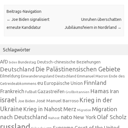
Beitrags-Navigation
←
Joe Biden signalisiert
Unruhen überschatten
erneute Kandidatur
Jubiläumsfeiern in Nordirland
→
Schlagwörter
AfD
Deutsch-chinesische Beziehungen
Bundestag
biden
Die Palästinensischen Gebiete
Deutschland
Eilmeldung
Einwanderungsland Deutschland
Emmanuel Macron
Ende des
Finnland
eu
Europäische Union
Getreideabkommens
Hamas
Frankreich
Iran
Gazastreifen
Fußball
Großbritannien
israel
Krieg in der
José Manuel Barroso
Joe Biden
Ukraine
Krieg in Nahost
Migration
Merz
Migration
nach Deutschland
nato
Olaf Scholz
New York
Nahost
russland
Supreme Court of the United