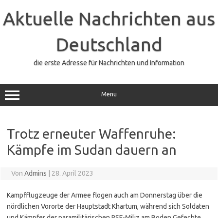
Zum
Inhalt
Aktuelle Nachrichten aus
springen
Deutschland
die erste Adresse für Nachrichten und Information
Menu
Trotz erneuter Waffenruhe:
Kämpfe im Sudan dauern an
Von
Admins
|
28. April 2023
Kampfflugzeuge der Armee flogen auch am Donnerstag über die
nördlichen Vororte der Hauptstadt Khartum, während sich Soldaten
und Kämpfer der paramilitärischen RSF-Miliz am Boden Gefechte