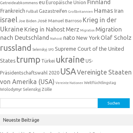
Finnland
eu
Europäische Union
Getreideabkommens
Hamas
Frankreich
Iran
Gazastreifen
Fußball
Großbritannien
israel
Krieg in der
José Manuel Barroso
Joe Biden
Ukraine
Krieg in Nahost
Migration
Merz
Migration
nach Deutschland
nato
Olaf Scholz
New York
Nahost
russland
Supreme Court of the United
Selenskyj
SPD
trump
ukraine
States
Türkei
US-
USA
Vereinigte Staaten
Präsidentschaftswahl 2020
von Amerika (USA)
Weltflüchtlingstag
Vereinte Nationen
Zölle
Wolodymyr Selenskyj
Suchen
nach:
Neueste Beiträge