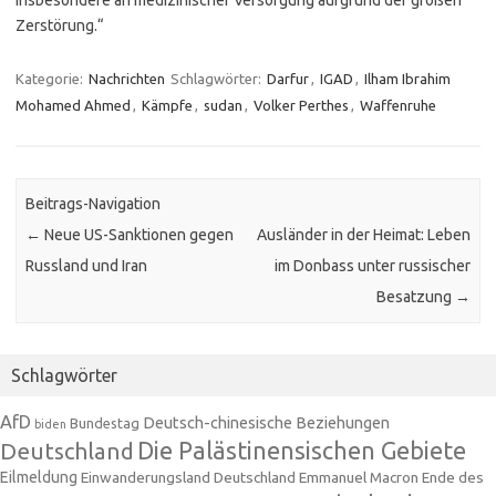
insbesondere an medizinischer Versorgung aufgrund der großen
Zerstörung.“
Kategorie:
Nachrichten
Schlagwörter:
Darfur
,
IGAD
,
Ilham Ibrahim
Mohamed Ahmed
,
Kämpfe
,
sudan
,
Volker Perthes
,
Waffenruhe
Beitrags-Navigation
←
Neue US-Sanktionen gegen
Ausländer in der Heimat: Leben
Russland und Iran
im Donbass unter russischer
Besatzung
→
Schlagwörter
AfD
Deutsch-chinesische Beziehungen
Bundestag
biden
Die Palästinensischen Gebiete
Deutschland
Eilmeldung
Einwanderungsland Deutschland
Emmanuel Macron
Ende des