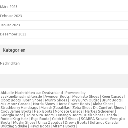
März 2023
Februar 2023
Januar 2023
Dezember 2022
Kategorien
Nachrichten
Aktuelle Nachrichten aus Deutschland
| Powered by
aaaktuellenachrichten.de
|
Avenger Boots
|
Mephisto Shoes
|
Keen Canada
|
Oboz Boots
|
Born Shoes
|
Munro Shoes
|
Tory Burch Outlet
|
Brunt Boots
|
Miz Mooz Canada
|
Norda Shoes
|
Horse Power Boots
|
Aloha Shoes
|
Strathberry Handbags
|
Munich Zapatillas
|
Zeba Shoes
Dr. Comfort Shoes
|
Cody James Boots
|
Haix Boots
|
Nordace Canada
|
Hartjes Schoenen
|
Georgia Boot
|
Dolce Vita Boots
|
Durango Boots
|
Kizik Shoes Canada
|
Rodeo King Hats
|
Rujo Boots
|
Cobb Hill Shoes
|
SCARPA Schuhe
|
Fenoglio
Boots
|
Moshn Shoes
|
Unisa Zapatos
|
Drew's Boots
|
Softmoc Canada
|
Brütting Schuhe
|
Hawx Boots
|
Altama Boots
|