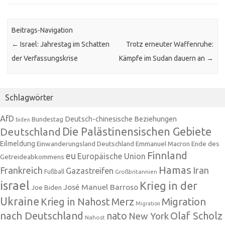
Beitrags-Navigation
←
Israel: Jahrestag im Schatten
Trotz erneuter Waffenruhe:
der Verfassungskrise
Kämpfe im Sudan dauern an
→
Schlagwörter
AfD
Deutsch-chinesische Beziehungen
Bundestag
biden
Die Palästinensischen Gebiete
Deutschland
Eilmeldung
Einwanderungsland Deutschland
Emmanuel Macron
Ende des
Finnland
eu
Europäische Union
Getreideabkommens
Hamas
Frankreich
Iran
Gazastreifen
Fußball
Großbritannien
israel
Krieg in der
José Manuel Barroso
Joe Biden
Ukraine
Krieg in Nahost
Migration
Merz
Migration
nach Deutschland
nato
Olaf Scholz
New York
Nahost