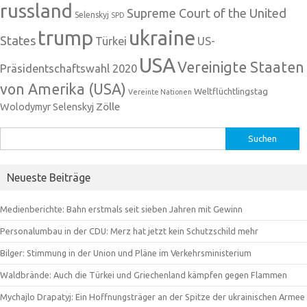
russland
Supreme Court of the United
Selenskyj
SPD
trump
ukraine
States
Türkei
US-
USA
Vereinigte Staaten
Präsidentschaftswahl 2020
von Amerika (USA)
Weltflüchtlingstag
Vereinte Nationen
Zölle
Wolodymyr Selenskyj
Suchen
nach:
Neueste Beiträge
Medienberichte: Bahn erstmals seit sieben Jahren mit Gewinn
Personalumbau in der CDU: Merz hat jetzt kein Schutzschild mehr
Bilger: Stimmung in der Union und Pläne im Verkehrsministerium
Waldbrände: Auch die Türkei und Griechenland kämpfen gegen Flammen
Mychajlo Drapatyj: Ein Hoffnungsträger an der Spitze der ukrainischen Armee