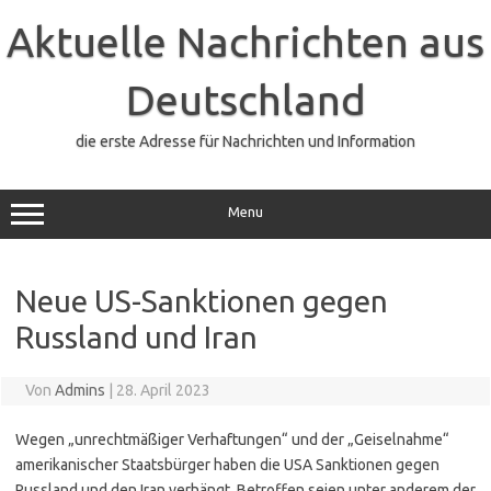
Zum
Inhalt
Aktuelle Nachrichten aus
springen
Deutschland
die erste Adresse für Nachrichten und Information
Menu
Neue US-Sanktionen gegen
Russland und Iran
Von
Admins
|
28. April 2023
Wegen „unrechtmäßiger Verhaftungen“ und der „Geiselnahme“
amerikanischer Staatsbürger haben die USA Sanktionen gegen
Russland und den Iran verhängt. Betroffen seien unter anderem der