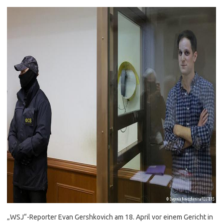
„WSJ“-Reporter Evan Gershkovich am 18. April vor einem Gericht in