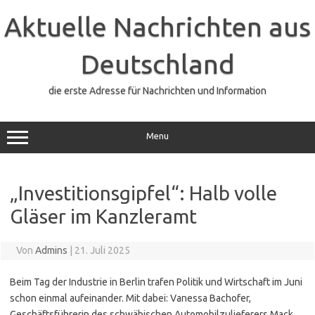
Zum
Inhalt
Aktuelle Nachrichten aus
springen
Deutschland
die erste Adresse für Nachrichten und Information
Menu
„Investitionsgipfel“: Halb volle
Gläser im Kanzleramt
Von
Admins
|
21. Juli 2025
Beim Tag der Industrie in Berlin trafen Politik und Wirtschaft im Juni
schon einmal aufeinander. Mit dabei: Vanessa Bachofer,
Geschäftsführerin des schwäbischen Automobilzulieferers Mack