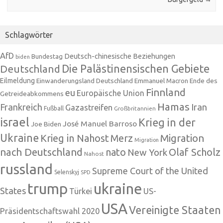
Schlagwörter
AfD
Deutsch-chinesische Beziehungen
Bundestag
biden
Die Palästinensischen Gebiete
Deutschland
Eilmeldung
Einwanderungsland Deutschland
Emmanuel Macron
Ende des
Finnland
eu
Europäische Union
Getreideabkommens
Hamas
Frankreich
Iran
Gazastreifen
Fußball
Großbritannien
israel
Krieg in der
José Manuel Barroso
Joe Biden
Ukraine
Krieg in Nahost
Migration
Merz
Migration
nach Deutschland
nato
Olaf Scholz
New York
Nahost
russland
Supreme Court of the United
Selenskyj
SPD
trump
ukraine
States
Türkei
US-
USA
Vereinigte Staaten
Präsidentschaftswahl 2020