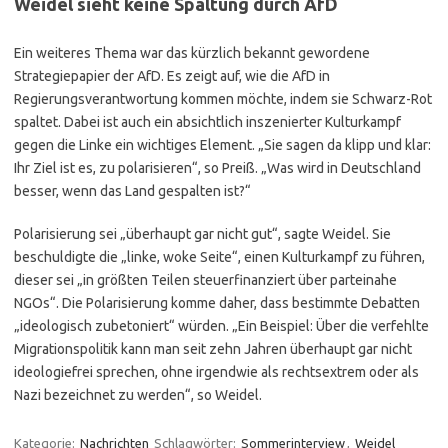
Weidel sieht keine Spaltung durch AfD
Ein weiteres Thema war das kürzlich bekannt gewordene
Strategiepapier der AfD. Es zeigt auf, wie die AfD in
Regierungsverantwortung kommen möchte, indem sie Schwarz-Rot
spaltet. Dabei ist auch ein absichtlich inszenierter Kulturkampf
gegen die Linke ein wichtiges Element. „Sie sagen da klipp und klar:
Ihr Ziel ist es, zu polarisieren“, so Preiß. „Was wird in Deutschland
besser, wenn das Land gespalten ist?“
Polarisierung sei „überhaupt gar nicht gut“, sagte Weidel. Sie
beschuldigte die „linke, woke Seite“, einen Kulturkampf zu führen,
dieser sei „in größten Teilen steuerfinanziert über parteinahe
NGOs“. Die Polarisierung komme daher, dass bestimmte Debatten
„ideologisch zubetoniert“ würden. „Ein Beispiel: Über die verfehlte
Migrationspolitik kann man seit zehn Jahren überhaupt gar nicht
ideologiefrei sprechen, ohne irgendwie als rechtsextrem oder als
Nazi bezeichnet zu werden“, so Weidel.
Kategorie:
Nachrichten
Schlagwörter:
Sommerinterview
,
Weidel