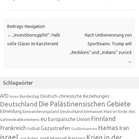
Beitrags-Navigation
←
„Investitionsgipfel“: Halb
Nach Umbenennung von
volle Gläser im Kanzleramt
Sportteams: Trump will
„Redskins“ und „Indians“ zurück
→
Schlagwörter
AfD
Deutsch-chinesische Beziehungen
Bundestag
biden
Die Palästinensischen Gebiete
Deutschland
Eilmeldung
Einwanderungsland Deutschland
Emmanuel Macron
Ende des
Finnland
eu
Europäische Union
Getreideabkommens
Hamas
Frankreich
Iran
Gazastreifen
Fußball
Großbritannien
israel
Krieg in der
José Manuel Barroso
Joe Biden