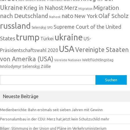
Ukraine
Krieg in Nahost
Migration
Merz
Migration
nach Deutschland
nato
Olaf Scholz
New York
Nahost
russland
Supreme Court of the United
Selenskyj
SPD
trump
ukraine
States
Türkei
US-
USA
Vereinigte Staaten
Präsidentschaftswahl 2020
von Amerika (USA)
Weltflüchtlingstag
Vereinte Nationen
Zölle
Wolodymyr Selenskyj
Suchen
nach:
Neueste Beiträge
Medienberichte: Bahn erstmals seit sieben Jahren mit Gewinn
Personalumbau in der CDU: Merz hat jetzt kein Schutzschild mehr
Bilger: Stimmung in der Union und Pläne im Verkehrsministerium