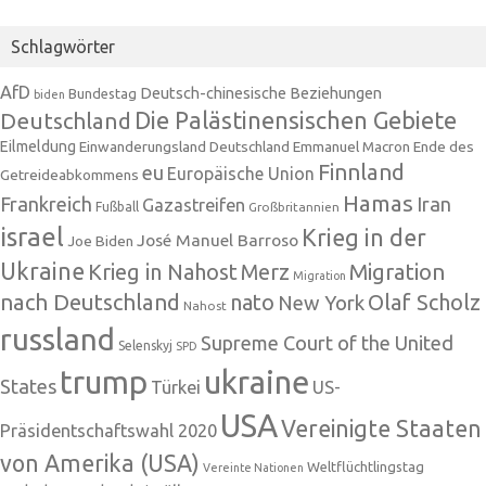
Schlagwörter
AfD
Deutsch-chinesische Beziehungen
Bundestag
biden
Die Palästinensischen Gebiete
Deutschland
Eilmeldung
Einwanderungsland Deutschland
Emmanuel Macron
Ende des
Finnland
eu
Europäische Union
Getreideabkommens
Hamas
Frankreich
Iran
Gazastreifen
Fußball
Großbritannien
israel
Krieg in der
José Manuel Barroso
Joe Biden
Ukraine
Krieg in Nahost
Migration
Merz
Migration
nach Deutschland
nato
Olaf Scholz
New York
Nahost
russland
Supreme Court of the United
Selenskyj
SPD
trump
ukraine
States
Türkei
US-
USA
Vereinigte Staaten
Präsidentschaftswahl 2020
von Amerika (USA)
Weltflüchtlingstag
Vereinte Nationen