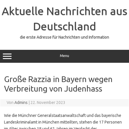
Zum
Inhalt
Aktuelle Nachrichten aus
springen
Deutschland
die erste Adresse für Nachrichten und Information
Menu
Große Razzia in Bayern wegen
Verbreitung von Judenhass
Von
Admins
|
22. November 2023
Wie die Münchner Generalstaatsanwaltschaft und das bayerische
Landeskriminalamt in München mitteilten, stehen die 17 Personen
im Alter zwischen 18 und 62 Jahren im Verdacht der