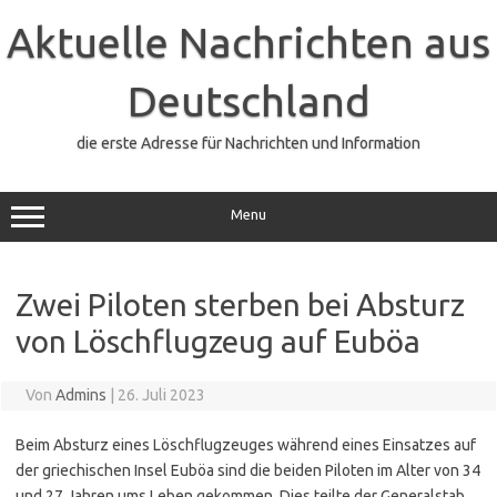
Zum
Inhalt
Aktuelle Nachrichten aus
springen
Deutschland
die erste Adresse für Nachrichten und Information
Menu
Zwei Piloten sterben bei Absturz
von Löschflugzeug auf Euböa
Von
Admins
|
26. Juli 2023
Beim Absturz eines Löschflugzeuges während eines Einsatzes auf
der griechischen Insel Euböa sind die beiden Piloten im Alter von 34
und 27 Jahren ums Leben gekommen. Dies teilte der Generalstab