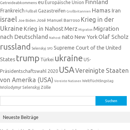
Finnland
eu
Europäische Union
Getreideabkommens
Hamas
Frankreich
Iran
Gazastreifen
Fußball
Großbritannien
israel
Krieg in der
José Manuel Barroso
Joe Biden
Ukraine
Krieg in Nahost
Migration
Merz
Migration
nach Deutschland
nato
Olaf Scholz
New York
Nahost
russland
Supreme Court of the United
Selenskyj
SPD
trump
ukraine
States
Türkei
US-
USA
Vereinigte Staaten
Präsidentschaftswahl 2020
von Amerika (USA)
Weltflüchtlingstag
Vereinte Nationen
Zölle
Wolodymyr Selenskyj
Suchen
nach:
Neueste Beiträge