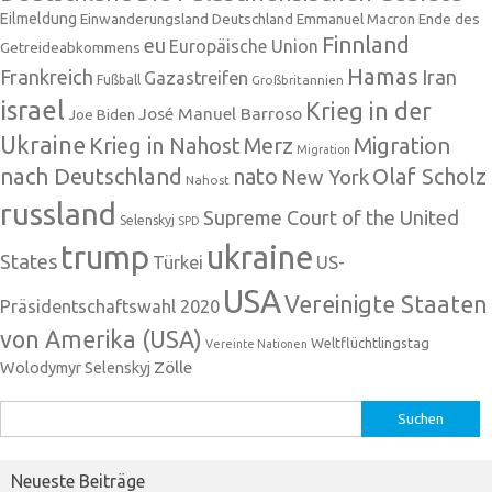
Eilmeldung
Einwanderungsland Deutschland
Emmanuel Macron
Ende des
Finnland
eu
Europäische Union
Getreideabkommens
Hamas
Frankreich
Iran
Gazastreifen
Fußball
Großbritannien
israel
Krieg in der
José Manuel Barroso
Joe Biden
Ukraine
Krieg in Nahost
Migration
Merz
Migration
nach Deutschland
nato
Olaf Scholz
New York
Nahost
russland
Supreme Court of the United
Selenskyj
SPD
trump
ukraine
States
Türkei
US-
USA
Vereinigte Staaten
Präsidentschaftswahl 2020
von Amerika (USA)
Weltflüchtlingstag
Vereinte Nationen
Zölle
Wolodymyr Selenskyj
Suchen
nach:
Neueste Beiträge