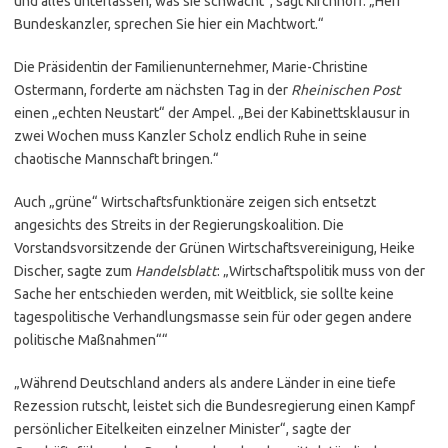
und alles unterlassen, was sie schwächt“, sagt Kirchhoff. „Herr
Bundeskanzler, sprechen Sie hier ein Machtwort.“
Die Präsidentin der Familienunternehmer, Marie-Christine
Ostermann, forderte am nächsten Tag in der
Rheinischen Post
einen „echten Neustart“ der Ampel. „Bei der Kabinettsklausur in
zwei Wochen muss Kanzler Scholz endlich Ruhe in seine
chaotische Mannschaft bringen.“
Auch „grüne“ Wirtschaftsfunktionäre zeigen sich entsetzt
angesichts des Streits in der Regierungskoalition. Die
Vorstandsvorsitzende der Grünen Wirtschaftsvereinigung, Heike
Discher, sagte zum
Handelsblatt
: „Wirtschaftspolitik muss von der
Sache her entschieden werden, mit Weitblick, sie sollte keine
tagespolitische Verhandlungsmasse sein für oder gegen andere
politische Maßnahmen““
„Während Deutschland anders als andere Länder in eine tiefe
Rezession rutscht, leistet sich die Bundesregierung einen Kampf
persönlicher Eitelkeiten einzelner Minister“, sagte der