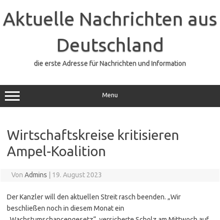
Zum
Inhalt
Aktuelle Nachrichten aus
springen
Deutschland
die erste Adresse für Nachrichten und Information
Menu
Wirtschaftskreise kritisieren
Ampel-Koalition
Von
Admins
|
19. August 2023
Der Kanzler will den aktuellen Streit rasch beenden. „Wir
beschließen noch in diesem Monat ein
„Wachstumschancengesetz“, versicherte Scholz am Mittwoch auf