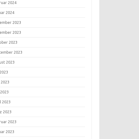
ruar 2024
uar 2024
ember 2023
ember 2023
ober 2023
tember 2023
ust 2023
 2023
i 2023
 2023
l 2023
z 2023
ruar 2023
uar 2023