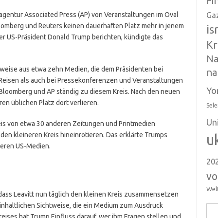
Fi
agentur Associated Press (AP) von Veranstaltungen im Oval
Ga
oomberg und Reuters keinen dauerhaften Platz mehr in jenem
is
ber US-Präsident Donald Trump berichten, kündigte das
Kr
Na
rweise aus etwa zehn Medien, die dem Präsidenten bei
na
f Reisen als auch bei Pressekonferenzen und Veranstaltungen
Yo
 Bloomberg und AP ständig zu diesem Kreis. Nach den neuen
n üblichen Platz dort verlieren.
Sele
Un
eis von etwa 30 anderen Zeitungen und Printmedien
 den kleineren Kreis hineinrotieren. Das erklärte Trumps
u
reren US-Medien.
20
vo
Wel
, dass Leavitt nun täglich den kleinen Kreis zusammensetzen
inhaltlichen Sichtweise, die ein Medium zum Ausdruck
Suc
eises hat Trump Einfluss darauf, wer ihm Fragen stellen und