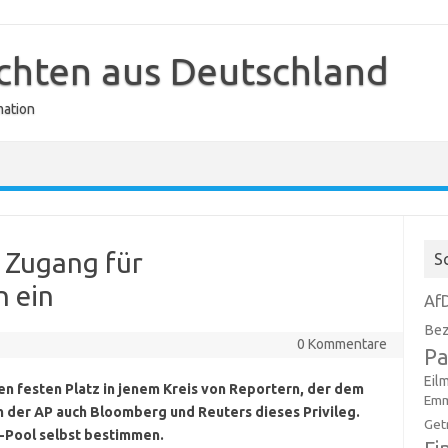
ichten aus Deutschland
mation
 Zugang für
S
 ein
Af
Bez
0 Kommentare
Pa
Eil
n festen Platz in jenem Kreis von Reportern, der dem
Emm
h der AP auch Bloomberg und Reuters dieses Privileg.
Get
-Pool selbst bestimmen.