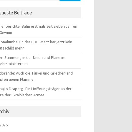
:
eueste Beiträge
ienberichte: Bahn erstmals seit sieben Jahren
 Gewinn
sonalumbau in der CDU: Merz hat jetzt kein
utzschild mehr
er: Stimmung in der Union und Pläne im
kehrsministerium
dbrände: Auch die Türkei und Griechenland
pfen gegen Flammen
hajlo Drapatyj: Ein Hoffnungsträger an der
tze der ukrainischen Armee
rchiv
 2026