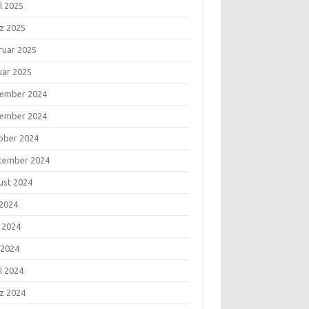
l 2025
z 2025
ruar 2025
uar 2025
ember 2024
ember 2024
ober 2024
tember 2024
ust 2024
 2024
i 2024
 2024
l 2024
z 2024