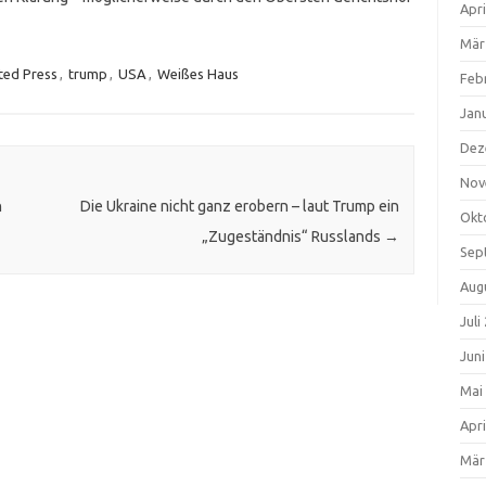
Apri
Mär
ted Press
,
trump
,
USA
,
Weißes Haus
Feb
Jan
Dez
Nov
n
Die Ukraine nicht ganz erobern – laut Trump ein
Okt
„Zugeständnis“ Russlands
→
Sep
Aug
Juli
Jun
Mai
Apri
Mär