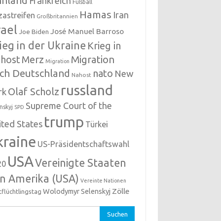
nnland
Frankreich
Fußball
Hamas
Iran
zastreifen
Großbritannien
rael
José Manuel Barroso
Joe Biden
ieg in der Ukraine
Krieg in
host
Migration
Merz
Migration
ch Deutschland
nato
New
Nahost
russland
Olaf Scholz
rk
Supreme Court of the
nskyj
SPD
trump
ited States
Türkei
kraine
US-Präsidentschaftswahl
USA
Vereinigte Staaten
20
n Amerika (USA)
Vereinte Nationen
Zölle
Wolodymyr Selenskyj
tflüchtlingstag
hen