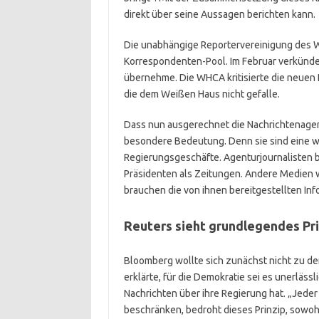
direkt über seine Aussagen berichten kann.
Die unabhängige Reportervereinigung des W
Korrespondenten-Pool. Im Februar verkündet
übernehme. Die WHCA kritisierte die neuen R
die dem Weißen Haus nicht gefalle.
Dass nun ausgerechnet die Nachrichtenagent
besondere Bedeutung. Denn sie sind eine wi
Regierungsgeschäfte. Agenturjournalisten be
Präsidenten als Zeitungen. Andere Medien 
brauchen die von ihnen bereitgestellten In
Reuters sieht grundlegendes Pr
Bloomberg wollte sich zunächst nicht zu d
erklärte, für die Demokratie sei es unerläss
Nachrichten über ihre Regierung hat. „Jede
beschränken, bedroht dieses Prinzip, sowohl 