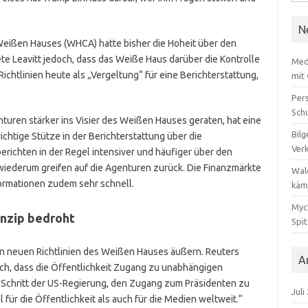
nach
N
eißen Hauses (WHCA) hatte bisher die Hoheit über den
e Leavitt jedoch, dass das Weiße Haus darüber die Kontrolle
Med
ichtlinien heute als „Vergeltung“ für eine Berichterstattung,
mit
Per
Sch
uren stärker ins Visier des Weißen Hauses geraten, hat eine
Bilg
chtige Stütze in der Berichterstattung über die
Ver
richten in der Regel intensiver und häufiger über den
wiederum greifen auf die Agenturen zurück. Die Finanzmärkte
Wal
formationen zudem sehr schnell.
käm
Myc
inzip bedroht
Spi
en neuen Richtlinien des Weißen Hauses äußern. Reuters
A
lich, dass die Öffentlichkeit Zugang zu unabhängigen
r Schritt der US-Regierung, den Zugang zum Präsidenten zu
Juli
für die Öffentlichkeit als auch für die Medien weltweit.“