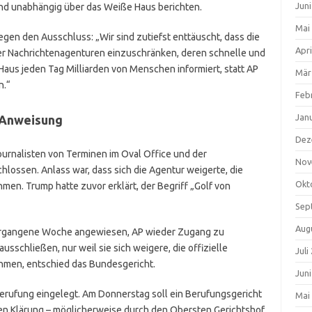
Jun
und unabhängig über das Weiße Haus berichten.
Mai
gen den Ausschluss: „Wir sind zutiefst enttäuscht, dass die
Apri
er Nachrichtenagenturen einzuschränken, deren schnelle und
us jeden Tag Milliarden von Menschen informiert, statt AP
Mär
n.“
Feb
Jan
 Anweisung
Dez
urnalisten von Terminen im Oval Office und der
Nov
lossen. Anlass war, dass sich die Agentur weigerte, die
Okt
en. Trump hatte zuvor erklärt, der Begriff „Golf von
Sep
Aug
ergangene Woche angewiesen, AP wieder Zugang zu
usschließen, nur weil sie sich weigere, die offizielle
Juli
hmen, entschied das Bundesgericht.
Jun
erufung eingelegt. Am Donnerstag soll ein Berufungsgericht
Mai
igen Klärung – möglicherweise durch den Obersten Gerichtshof