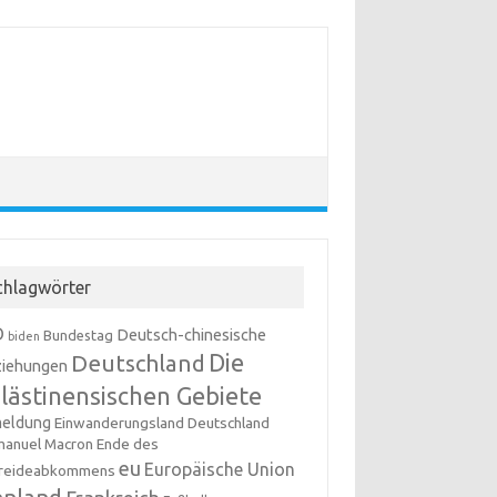
chlagwörter
D
Deutsch-chinesische
Bundestag
biden
Die
Deutschland
iehungen
lästinensischen Gebiete
meldung
Einwanderungsland Deutschland
anuel Macron
Ende des
eu
Europäische Union
reideabkommens