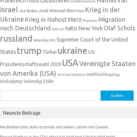
Hamas
Frankreich
Iran
Gazastreifen
Fußball
Großbritannien
israel
Krieg in der
José Manuel Barroso
Joe Biden
Ukraine
Krieg in Nahost
Migration
Merz
Migration
nach Deutschland
nato
Olaf Scholz
New York
Nahost
russland
Supreme Court of the United
Selenskyj
SPD
trump
ukraine
States
Türkei
US-
USA
Vereinigte Staaten
Präsidentschaftswahl 2020
von Amerika (USA)
Weltflüchtlingstag
Vereinte Nationen
Zölle
Wolodymyr Selenskyj
Suchen
nach:
Neueste Beiträge
Medienberichte: Bahn erstmals seit sieben Jahren mit Gewinn
Personalumbau in der CDU: Merz hat jetzt kein Schutzschild mehr