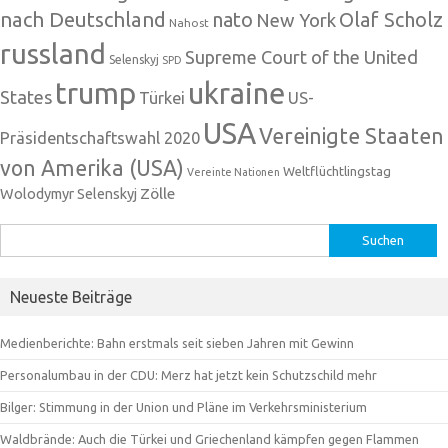
nach Deutschland
nato
Olaf Scholz
New York
Nahost
russland
Supreme Court of the United
Selenskyj
SPD
trump
ukraine
States
Türkei
US-
USA
Vereinigte Staaten
Präsidentschaftswahl 2020
von Amerika (USA)
Weltflüchtlingstag
Vereinte Nationen
Zölle
Wolodymyr Selenskyj
Suchen
nach:
Neueste Beiträge
Medienberichte: Bahn erstmals seit sieben Jahren mit Gewinn
Personalumbau in der CDU: Merz hat jetzt kein Schutzschild mehr
Bilger: Stimmung in der Union und Pläne im Verkehrsministerium
Waldbrände: Auch die Türkei und Griechenland kämpfen gegen Flammen