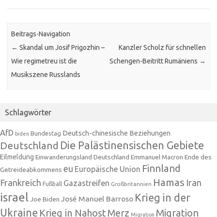
Beitrags-Navigation
←
Skandal um Josif Prigozhin –
Kanzler Scholz für schnellen
Wie regimetreu ist die
Schengen-Beitritt Rumäniens
→
Musikszene Russlands
Schlagwörter
AfD
Deutsch-chinesische Beziehungen
Bundestag
biden
Die Palästinensischen Gebiete
Deutschland
Eilmeldung
Einwanderungsland Deutschland
Emmanuel Macron
Ende des
Finnland
eu
Europäische Union
Getreideabkommens
Hamas
Frankreich
Iran
Gazastreifen
Fußball
Großbritannien
israel
Krieg in der
José Manuel Barroso
Joe Biden
Ukraine
Krieg in Nahost
Migration
Merz
Migration