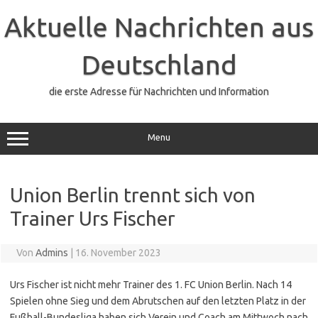
Zum
Inhalt
Aktuelle Nachrichten aus
springen
Deutschland
die erste Adresse für Nachrichten und Information
Menu
Union Berlin trennt sich von
Trainer Urs Fischer
Von
Admins
|
16. November 2023
Urs Fischer ist nicht mehr Trainer des 1. FC Union Berlin. Nach 14
Spielen ohne Sieg und dem Abrutschen auf den letzten Platz in der
Fußball-Bundesliga haben sich Verein und Coach am Mittwoch nach