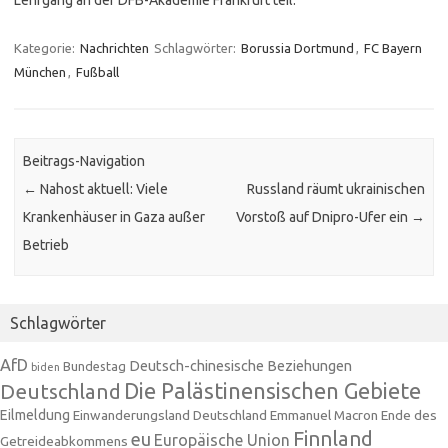
Lehrgang an der DFB-Akademie Frankfurt teil.
Kategorie:
Nachrichten
Schlagwörter:
Borussia Dortmund
,
FC Bayern
München
,
Fußball
Beitrags-Navigation
←
Nahost aktuell: Viele
Russland räumt ukrainischen
Krankenhäuser in Gaza außer
Vorstoß auf Dnipro-Ufer ein
→
Betrieb
Schlagwörter
AfD
Deutsch-chinesische Beziehungen
Bundestag
biden
Die Palästinensischen Gebiete
Deutschland
Eilmeldung
Einwanderungsland Deutschland
Emmanuel Macron
Ende des
Finnland
eu
Europäische Union
Getreideabkommens