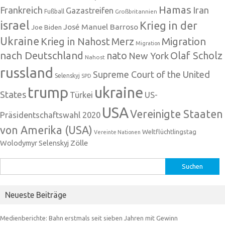
Hamas
Frankreich
Iran
Gazastreifen
Fußball
Großbritannien
israel
Krieg in der
José Manuel Barroso
Joe Biden
Ukraine
Krieg in Nahost
Migration
Merz
Migration
nach Deutschland
nato
Olaf Scholz
New York
Nahost
russland
Supreme Court of the United
Selenskyj
SPD
trump
ukraine
States
Türkei
US-
USA
Vereinigte Staaten
Präsidentschaftswahl 2020
von Amerika (USA)
Weltflüchtlingstag
Vereinte Nationen
Zölle
Wolodymyr Selenskyj
Suchen
nach:
Neueste Beiträge
Medienberichte: Bahn erstmals seit sieben Jahren mit Gewinn