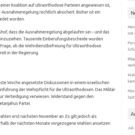
nach
einer Koalition auf ultraorthodoxe Parteien angewiesen ist,
ie Ausnahmeregelung rechtlich absichert. Bisher ist ein
N
iedet worden.
Med
shof, dass die Ausnahmeregelung abgelaufen sei – und das
mit
n einzuziehen. Tausende Einberufungsbescheide wurden
Per
Frage, ob die Wehrdienstbefreiung für Ultraorthodoxe
Sch
eit in der Regierung.
Bilg
Ver
Wal
käm
hste Woche angesetzte Diskussionen in einem israelischen
führung der Wehrpflicht für die Ultraorthodoxen. Das Militär
Myc
zur Verteidigung verwiesen. Widerstand gegen den
Spi
tanjahus Partei.
A
ahlen erst nächsten November an. Es gilt jedoch als
nerhalb der nächsten Monate vorgezogene Wahlen ansetzen
Juli