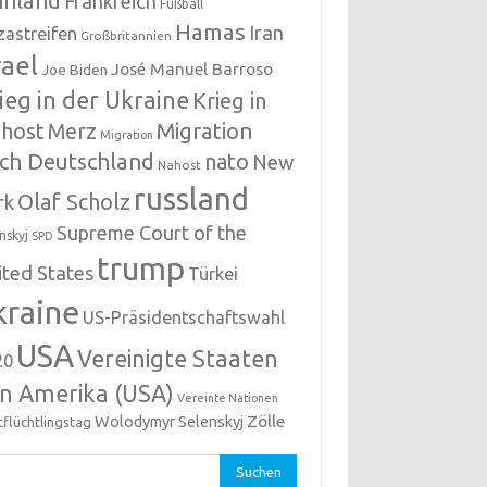
nnland
Frankreich
Fußball
Hamas
Iran
zastreifen
Großbritannien
rael
José Manuel Barroso
Joe Biden
ieg in der Ukraine
Krieg in
host
Migration
Merz
Migration
ch Deutschland
nato
New
Nahost
russland
Olaf Scholz
rk
Supreme Court of the
nskyj
SPD
trump
ited States
Türkei
kraine
US-Präsidentschaftswahl
USA
Vereinigte Staaten
20
n Amerika (USA)
Vereinte Nationen
Zölle
Wolodymyr Selenskyj
tflüchtlingstag
hen