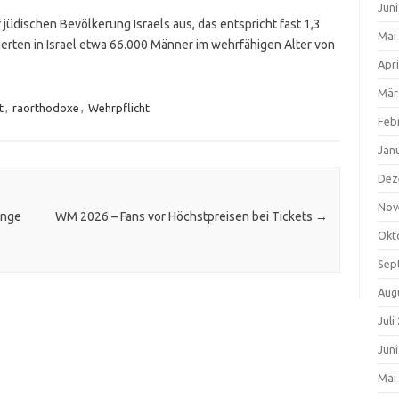
Jun
üdischen Bevölkerung Israels aus, das entspricht fast 1,3
Mai
ierten in Israel etwa 66.000 Männer im wehrfähigen Alter von
Apri
Mär
t
,
raorthodoxe
,
Wehrpflicht
Feb
Jan
Dez
Nov
ange
WM 2026 – Fans vor Höchstpreisen bei Tickets
→
Okt
Sep
Aug
Juli
Jun
Mai