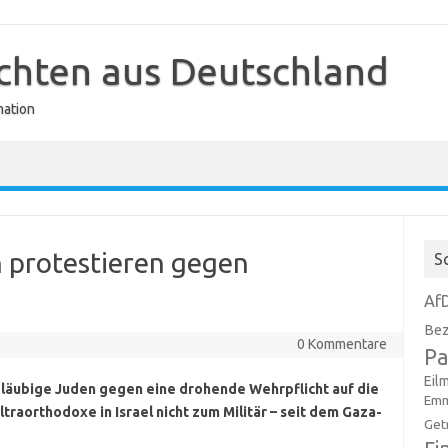
ichten aus Deutschland
mation
 protestieren gegen
S
Af
Bez
0 Kommentare
Pa
Eil
läubige Juden gegen eine drohende Wehrpflicht auf die
Emm
raorthodoxe in Israel nicht zum Militär – seit dem Gaza-
Get