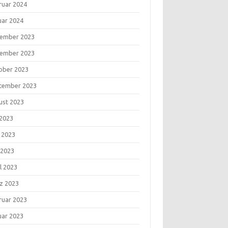
ruar 2024
uar 2024
ember 2023
ember 2023
ober 2023
tember 2023
ust 2023
 2023
i 2023
 2023
l 2023
z 2023
ruar 2023
uar 2023