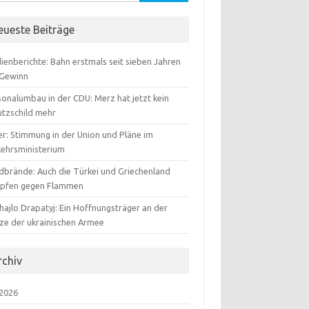
:
eueste Beiträge
ienberichte: Bahn erstmals seit sieben Jahren
 Gewinn
sonalumbau in der CDU: Merz hat jetzt kein
utzschild mehr
er: Stimmung in der Union und Pläne im
kehrsministerium
dbrände: Auch die Türkei und Griechenland
pfen gegen Flammen
hajlo Drapatyj: Ein Hoffnungsträger an der
tze der ukrainischen Armee
rchiv
 2026