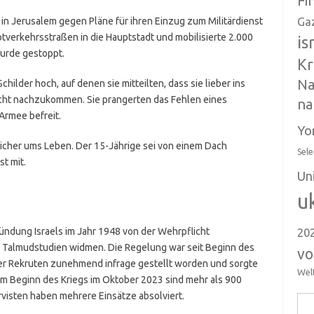
Fi
n Jerusalem gegen Pläne für ihren Einzug zum Militärdienst
Ga
uptverkehrsstraßen in die Hauptstadt und mobilisierte 2.000
is
wurde gestoppt.
Kr
Na
hilder hoch, auf denen sie mitteilten, dass sie lieber ins
cht nachzukommen. Sie prangerten das Fehlen eines
na
Armee befreit.
Yo
icher ums Leben. Der 15-Jährige sei von einem Dach
Sele
st mit.
Un
u
ündung Israels im Jahr 1948 von der Wehrpflicht
20
n Talmudstudien widmen. Die Regelung war seit Beginn des
vo
der Rekruten zunehmend infrage gestellt worden und sorgte
Wel
dem Beginn des Kriegs im Oktober 2023 sind mehr als 900
isten haben mehrere Einsätze absolviert.
Suc