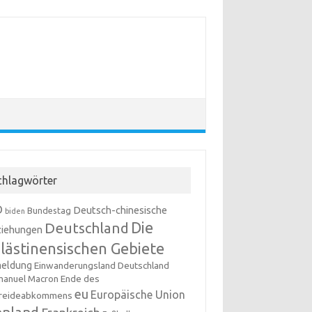
chlagwörter
D
Deutsch-chinesische
Bundestag
biden
Die
Deutschland
iehungen
lästinensischen Gebiete
meldung
Einwanderungsland Deutschland
anuel Macron
Ende des
eu
Europäische Union
reideabkommens