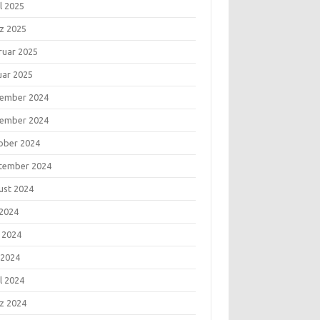
l 2025
z 2025
ruar 2025
uar 2025
ember 2024
ember 2024
ober 2024
tember 2024
ust 2024
 2024
i 2024
 2024
l 2024
z 2024