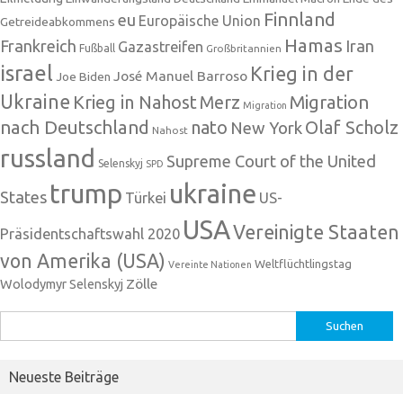
Finnland
eu
Europäische Union
Getreideabkommens
Hamas
Frankreich
Iran
Gazastreifen
Fußball
Großbritannien
israel
Krieg in der
José Manuel Barroso
Joe Biden
Ukraine
Krieg in Nahost
Migration
Merz
Migration
nach Deutschland
nato
Olaf Scholz
New York
Nahost
russland
Supreme Court of the United
Selenskyj
SPD
trump
ukraine
States
Türkei
US-
USA
Vereinigte Staaten
Präsidentschaftswahl 2020
von Amerika (USA)
Weltflüchtlingstag
Vereinte Nationen
Zölle
Wolodymyr Selenskyj
Suchen
nach:
Neueste Beiträge