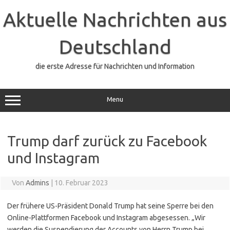
Zum
Inhalt
Aktuelle Nachrichten aus
springen
Deutschland
die erste Adresse für Nachrichten und Information
Menu
Trump darf zurück zu Facebook
und Instagram
Von
Admins
|
10. Februar 2023
Der frühere US-Präsident Donald Trump hat seine Sperre bei den
Online-Plattformen Facebook und Instagram abgesessen. „Wir
werden die Suspendierung der Accounts von Herrn Trump bei