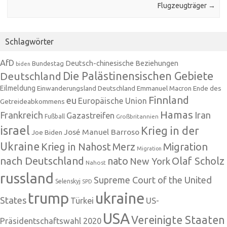
Flugzeugträger
→
Schlagwörter
AfD
Deutsch-chinesische Beziehungen
Bundestag
biden
Die Palästinensischen Gebiete
Deutschland
Eilmeldung
Einwanderungsland Deutschland
Emmanuel Macron
Ende des
Finnland
eu
Europäische Union
Getreideabkommens
Hamas
Frankreich
Iran
Gazastreifen
Fußball
Großbritannien
israel
Krieg in der
José Manuel Barroso
Joe Biden
Ukraine
Krieg in Nahost
Migration
Merz
Migration
nach Deutschland
nato
Olaf Scholz
New York
Nahost
russland
Supreme Court of the United
Selenskyj
SPD
trump
ukraine
States
Türkei
US-
USA
Vereinigte Staaten
Präsidentschaftswahl 2020