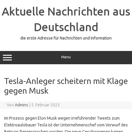
Zum
Inhalt
Aktuelle Nachrichten aus
springen
Deutschland
die erste Adresse für Nachrichten und Information
Menu
Tesla-Anleger scheitern mit Klage
gegen Musk
Von
Admins
|
5. Februar 2023
Im Prozess gegen Elon Musk wegen irreführender Tweets zum
Elektroautobauer Tesla ist der Unternehmenschef vom Vorwurf des
Betrugs freigesprochen worden. Die neun Geschworenen kamen