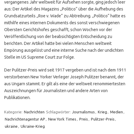
vergangenes Jahr weltweit für Aufsehen sorgte, ging jedoch leer
aus: Der Artikel des Magazins „Politico“ über die Aufhebung des
Grundsatzurteils „Roe v. Wade“ zu Abtreibung. „Politico“ hatte es
mithilfe eines internen Dokuments des sonst verschwiegenen
Obersten Gerichtshofes geschafft, schon Wochen vor der
Veröffentlichung von der beabsichtigten Entscheidung zu
berichten. Der Artikel hatte bei vielen Menschen weltweit
Empörung ausgelöst und eine interne Suche nach der undichten
Stelle im US Supreme Court zur Folge.
Der Pulitzer-Preis wird seit 1917 vergeben und ist nach dem 1911
verstorbenen New Yorker Verleger Joseph Pulitzer benannt, der
aus Ungarn stammt. Er gilt als eine der weltweit renommiertesten
Auszeichnungen für Journalisten und andere Arten von
Publikationen.
Kategorie:
Nachrichten
Schlagwörter:
Journalismus
,
Krieg
,
Medien
,
Nachrichtenagentur AP
,
New York Times
,
Preis
,
Pulitzer-Preis
,
ukraine
,
Ukraine-Krieg