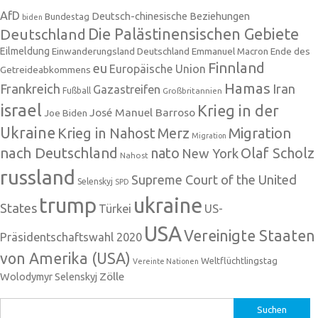
AfD
Deutsch-chinesische Beziehungen
Bundestag
biden
Die Palästinensischen Gebiete
Deutschland
Eilmeldung
Einwanderungsland Deutschland
Emmanuel Macron
Ende des
Finnland
eu
Europäische Union
Getreideabkommens
Hamas
Frankreich
Iran
Gazastreifen
Fußball
Großbritannien
israel
Krieg in der
José Manuel Barroso
Joe Biden
Ukraine
Krieg in Nahost
Migration
Merz
Migration
nach Deutschland
nato
Olaf Scholz
New York
Nahost
russland
Supreme Court of the United
Selenskyj
SPD
trump
ukraine
States
Türkei
US-
USA
Vereinigte Staaten
Präsidentschaftswahl 2020
von Amerika (USA)
Weltflüchtlingstag
Vereinte Nationen
Zölle
Wolodymyr Selenskyj
Suchen