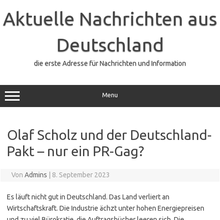
Zum
Inhalt
Aktuelle Nachrichten aus
springen
Deutschland
die erste Adresse für Nachrichten und Information
Menu
Olaf Scholz und der Deutschland-
Pakt – nur ein PR-Gag?
Von
Admins
|
8. September 2023
Es läuft nicht gut in Deutschland. Das Land verliert an
Wirtschaftskraft. Die Industrie ächzt unter hohen Energiepreisen
und zu viel Bürokratie, die Auftragsbücher leeren sich. Die