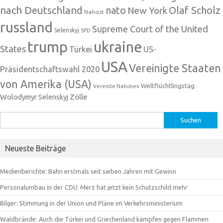
nach Deutschland
nato
Olaf Scholz
New York
Nahost
russland
Supreme Court of the United
Selenskyj
SPD
trump
ukraine
States
Türkei
US-
USA
Vereinigte Staaten
Präsidentschaftswahl 2020
von Amerika (USA)
Weltflüchtlingstag
Vereinte Nationen
Zölle
Wolodymyr Selenskyj
Suchen
nach:
Neueste Beiträge
Medienberichte: Bahn erstmals seit sieben Jahren mit Gewinn
Personalumbau in der CDU: Merz hat jetzt kein Schutzschild mehr
Bilger: Stimmung in der Union und Pläne im Verkehrsministerium
Waldbrände: Auch die Türkei und Griechenland kämpfen gegen Flammen