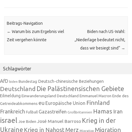
Beitrags-Navigation
←
Warum bis zum Ergebnis viel
Biden nach US-Wahl:
Zeit vergehen könnte
„Niederlage bedeutet nicht,
dass wir besiegt sind“
→
Schlagwörter
AfD
Deutsch-chinesische Beziehungen
Bundestag
biden
Die Palästinensischen Gebiete
Deutschland
Eilmeldung
Einwanderungsland Deutschland
Emmanuel Macron
Ende des
Finnland
eu
Europäische Union
Getreideabkommens
Hamas
Frankreich
Iran
Gazastreifen
Fußball
Großbritannien
israel
Krieg in der
José Manuel Barroso
Joe Biden
Ukraine
Krieg in Nahost
Migration
Merz
Migration