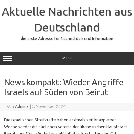
Zum
Inhalt
Aktuelle Nachrichten aus
springen
Deutschland
die erste Adresse für Nachrichten und Information
Menu
News kompakt: Wieder Angriffe
Israels auf Süden von Beirut
Von
Admins
|
2. November 2024
Die israelischen Streitkräfte haben erstmals seit knapp einer
Woche wieder die südlichen Vororte der libanesischen Hauptstadt
Beirut angriffen. Mindestens elf Luftattacken hätten den Ort