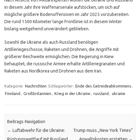
Nach Ansicht von Militärexperten wollen die Ukraine und Russland
in diesem Jahr ihre Waffenarsenale aufstocken, um sich auf
mögliche größere Bodenoffensiven im Jahr 2025 vorzubereiten.
Die rund 1500 Kilometer lange Frontlinie ist in diesem Winter
bislang weitgehend unverändert geblieben.
Sowohl die Ukraine als auch Russland benötigen
Artilleriegeschosse, Raketen und Drohnen, die Angriffe mit
größerer Reichweite ermöglichen. Die Regierung in Kiew
behauptet, die russische Armee erhalte Artilleriegranaten und
Raketen aus Nordkorea und Drohnen aus dem Iran.
Kategorie:
Nachrichten
Schlagwörter:
Ende des Getreideabkommens
,
Finnland
,
Großbritannien
,
Krieg in der Ukraine
,
russland
,
ukraine
Beitrags-Navigation
←
Luftabwehr für die Ukraine:
Trump muss „New York Times“
Rüstungswettlauf mit Russland
Anwaltskosten erstatten
→