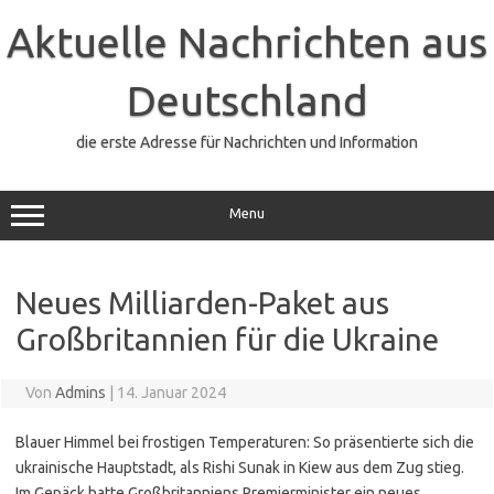
Zum
Inhalt
Aktuelle Nachrichten aus
springen
Deutschland
die erste Adresse für Nachrichten und Information
Menu
Neues Milliarden-Paket aus
Großbritannien für die Ukraine
Von
Admins
|
14. Januar 2024
Blauer Himmel bei frostigen Temperaturen: So präsentierte sich die
ukrainische Hauptstadt, als Rishi Sunak in Kiew aus dem Zug stieg.
Im Gepäck hatte Großbritanniens Premierminister ein neues