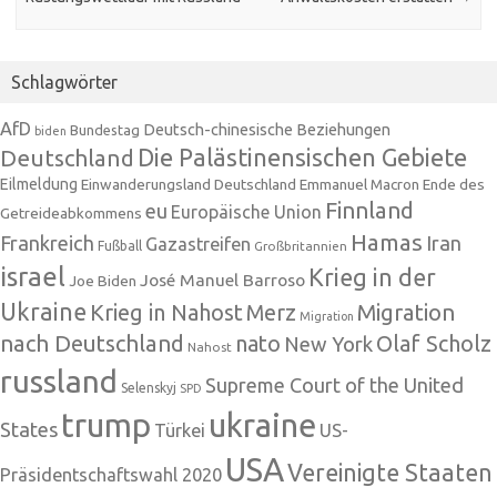
Schlagwörter
AfD
Deutsch-chinesische Beziehungen
Bundestag
biden
Die Palästinensischen Gebiete
Deutschland
Eilmeldung
Einwanderungsland Deutschland
Emmanuel Macron
Ende des
Finnland
eu
Europäische Union
Getreideabkommens
Hamas
Frankreich
Iran
Gazastreifen
Fußball
Großbritannien
israel
Krieg in der
José Manuel Barroso
Joe Biden
Ukraine
Krieg in Nahost
Migration
Merz
Migration
nach Deutschland
nato
Olaf Scholz
New York
Nahost
russland
Supreme Court of the United
Selenskyj
SPD
trump
ukraine
States
Türkei
US-
USA
Vereinigte Staaten
Präsidentschaftswahl 2020