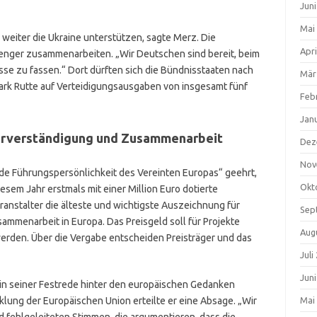
Jun
Mai
 weiter die Ukraine unterstützen, sagte Merz. Die
Apri
 enger zusammenarbeiten. „Wir Deutschen sind bereit, beim
se zu fassen.“ Dort dürften sich die Bündnisstaaten nach
Mär
rk Rutte auf Verteidigungsausgaben von insgesamt fünf
Feb
Jan
erverständigung
und Zusammenarbeit
Dez
Nov
de Führungspersönlichkeit des Vereinten Europas“ geehrt,
Okt
iesem Jahr erstmals mit einer Million Euro dotierte
eranstalter die älteste und wichtigste Auszeichnung für
Sep
mmenarbeit in Europa. Das Preisgeld soll für Projekte
Aug
erden. Über die Vergabe entscheiden Preisträger und das
Juli
Jun
h in seiner Festrede hinter den europäischen Gedanken
lung der Europäischen Union erteilte er eine Absage. „Wir
Mai