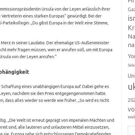
Fi
mmissionspräsidentin Ursula von der Leyen anlässlich ihrer
Ga
 Vertreterin eines starken Europas“ gewürdigt. Bei der
is
Parteikollegin: „Du gibst Europa in der Welt eine Stimme,
Kr
Na
 Merz in seiner Laudatio. Der ehemalige US-Außenminister
na
icht mehr fragen müssen, wen er anrufen soll, um mit Europa
Yo
Ursula von der Leyen anrufen.“
Sele
bhängigkeit
Un
u
 zur Schaffung eines unabhängigen Europa auf. Dabei gehe es
er Leyen, nachdem sie den Preis entgegengenommen hatte.
20
n, dass alles wieder so werde wie früher. „So wird es nicht
vo
Wel
ig. „Die Welt ist erneut geprägt von imperialen Mächten und
reit sind, alle lauteren und unlauteren Mittel einzusetzen,
Suc
nte sie. Europa sehe sich entschlossenen Demokratiefeinden