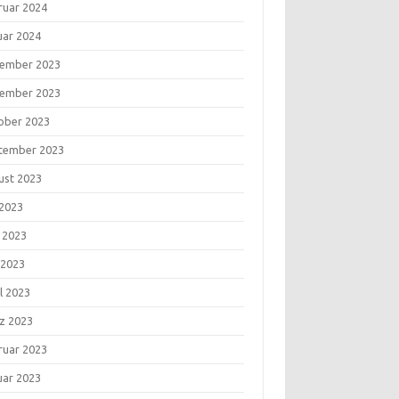
ruar 2024
uar 2024
ember 2023
ember 2023
ober 2023
tember 2023
ust 2023
 2023
i 2023
 2023
l 2023
z 2023
ruar 2023
uar 2023