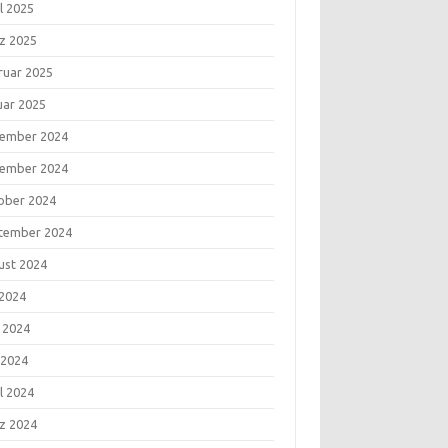
l 2025
z 2025
ruar 2025
uar 2025
ember 2024
ember 2024
ober 2024
tember 2024
ust 2024
 2024
i 2024
 2024
l 2024
z 2024