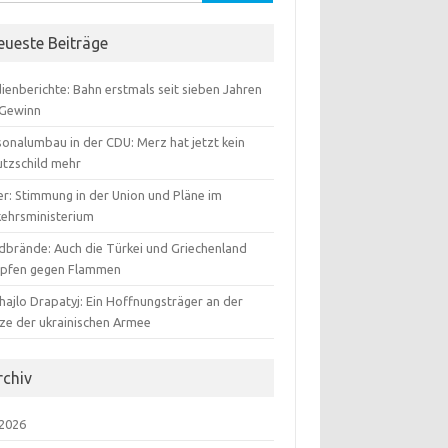
:
eueste Beiträge
ienberichte: Bahn erstmals seit sieben Jahren
 Gewinn
sonalumbau in der CDU: Merz hat jetzt kein
utzschild mehr
er: Stimmung in der Union und Pläne im
kehrsministerium
dbrände: Auch die Türkei und Griechenland
pfen gegen Flammen
hajlo Drapatyj: Ein Hoffnungsträger an der
tze der ukrainischen Armee
rchiv
 2026