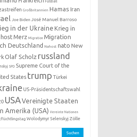
nnland
Frankreich
Fußball
Hamas
Iran
zastreifen
Großbritannien
rael
José Manuel Barroso
Joe Biden
ieg in der Ukraine
Krieg in
host
Migration
Merz
Migration
ch Deutschland
nato
New
Nahost
russland
Olaf Scholz
rk
Supreme Court of the
nskyj
SPD
trump
ited States
Türkei
kraine
US-Präsidentschaftswahl
USA
Vereinigte Staaten
20
n Amerika (USA)
Vereinte Nationen
Zölle
Wolodymyr Selenskyj
tflüchtlingstag
hen