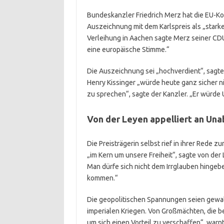
Bundeskanzler Friedrich Merz hat die EU-Ko
Auszeichnung mit dem Karlspreis als „starke
Verleihung in Aachen sagte Merz seiner CDU-
eine europäische Stimme.“
Die Auszeichnung sei „hochverdient“, sagte
Henry Kissinger „würde heute ganz sicher n
zu sprechen“, sagte der Kanzler. „Er würde 
Von der Leyen appelliert an Una
Die Preisträgerin selbst rief in ihrer Rede
„im Kern um unsere Freiheit“, sagte von d
Man dürfe sich nicht dem Irrglauben hingebe
kommen.“
Die geopolitischen Spannungen seien gewalt
imperialen Kriegen. Von Großmächten, die be
um sich einen Vorteil zu verschaffen“, war