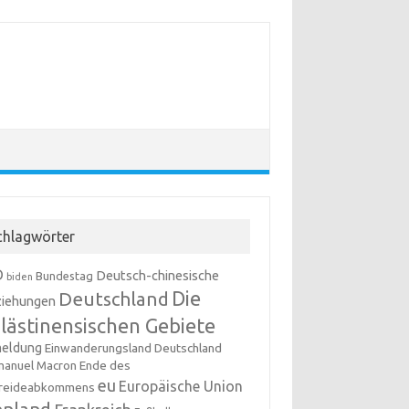
chlagwörter
D
Deutsch-chinesische
Bundestag
biden
Die
Deutschland
iehungen
lästinensischen Gebiete
meldung
Einwanderungsland Deutschland
anuel Macron
Ende des
eu
Europäische Union
reideabkommens