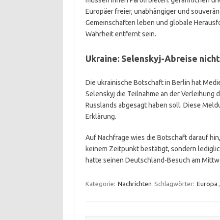
müssen ihnen Paroli bieten: gefährlichen un
Europäer freier, unabhängiger und souveräne
Gemeinschaften leben und globale Herausfo
Wahrheit entfernt sein.
Ukraine:
Selenskyj-Abreise
nich
Die ukrainische Botschaft in Berlin hat Me
Selenskyj die Teilnahme an der Verleihung
Russlands abgesagt haben soll. Diese Meldu
Erklärung.
Auf Nachfrage wies die Botschaft darauf hin
keinem Zeitpunkt bestätigt, sondern ledigli
hatte seinen Deutschland-Besuch am Mittw
Kategorie:
Nachrichten
Schlagwörter:
Europa