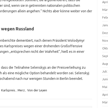
d fehlgeleiteten Stimmen, die argumentieren, dass die
Apri
r sind, wenn sie in getrennten nationalen politischen
Mär
rderungen allein angehen.“ Nichts aber könne weiter von der
Feb
Jan
t wegen Russland
Dez
dienberichte dementiert, nach denen Präsident Wolodymyr
Nov
 des Karlspreises wegen einer drohenden Großoffensive
Okt
ngen „entsprechen nicht der Wahrheit“, hieß es in einer
Sep
Aug
, dass die Teilnahme Selenskyjs an der Preisverleihung zu
Juli
ch als eine mögliche Option behandelt worden sei. Selenskyj
ochabend nach nur wenigen Stunden in Berlin beendet.
Jun
Mai
,
Karlspreis
,
Merz
,
Von der Leyen
Apri
Mär