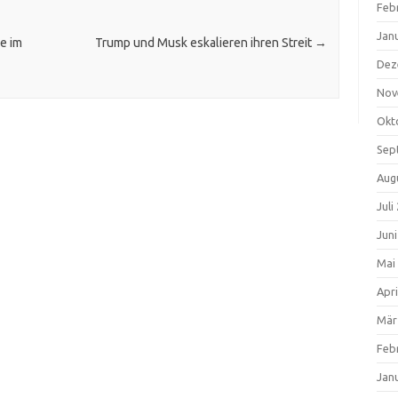
Feb
Jan
e im
Trump und Musk eskalieren ihren Streit
→
Dez
Nov
Okt
Sep
Aug
Juli
Jun
Mai
Apri
Mär
Feb
Jan