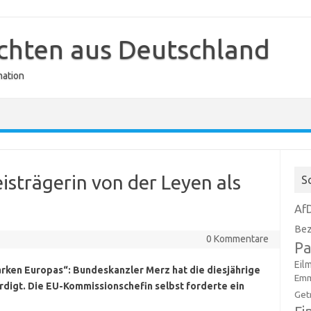
ichten aus Deutschland
mation
isträgerin von der Leyen als
S
Af
Bez
0 Kommentare
Pa
Eil
tarken Europas“: Bundeskanzler Merz hat die diesjährige
Emm
rdigt. Die EU-Kommissionschefin selbst forderte ein
Get