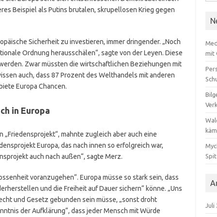
nach
res Beispiel als Putins brutalen, skrupellosen Krieg gegen
N
opäische Sicherheit zu investieren, immer dringender. „Noch
Med
nationale Ordnung herausschälen“, sagte von der Leyen. Diese
mit
werden. Zwar müssten die wirtschaftlichen Beziehungen mit
Per
wissen auch, dass 87 Prozent des Welthandels mit anderen
Sch
 biete Europa Chancen.
Bilg
Ver
uch
in Europa
Wal
käm
n „Friedensprojekt“, mahnte zugleich aber auch eine
ensprojekt Europa, das nach innen so erfolgreich war,
Myc
nsprojekt auch nach außen“, sagte Merz.
Spi
lossenheit voranzugehen“. Europa müsse so stark sein, dass
A
rherstellen und die Freiheit auf Dauer sichern“ könne. „Uns
Recht und Gesetz gebunden sein müsse, „sonst droht
Juli
enntnis der Aufklärung“, dass jeder Mensch mit Würde