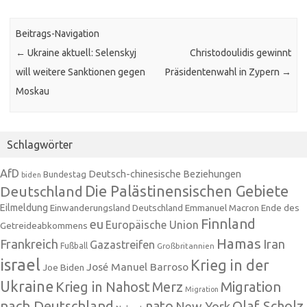
Beitrags-Navigation
←
Ukraine aktuell: Selenskyj
Christodoulidis gewinnt
will weitere Sanktionen gegen
Präsidentenwahl in Zypern
→
Moskau
Schlagwörter
AfD
Deutsch-chinesische Beziehungen
Bundestag
biden
Die Palästinensischen Gebiete
Deutschland
Eilmeldung
Einwanderungsland Deutschland
Emmanuel Macron
Ende des
Finnland
eu
Europäische Union
Getreideabkommens
Hamas
Frankreich
Iran
Gazastreifen
Fußball
Großbritannien
israel
Krieg in der
José Manuel Barroso
Joe Biden
Ukraine
Krieg in Nahost
Migration
Merz
Migration
nach Deutschland
nato
Olaf Scholz
New York