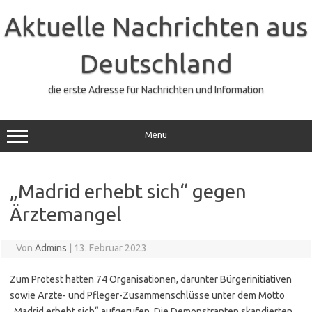
Zum
Inhalt
Aktuelle Nachrichten aus
springen
Deutschland
die erste Adresse für Nachrichten und Information
Menu
„Madrid erhebt sich“ gegen
Ärztemangel
Von
Admins
|
13. Februar 2023
Zum Protest hatten 74 Organisationen, darunter Bürgerinitiativen
sowie Ärzte- und Pfleger-Zusammenschlüsse unter dem Motto
„Madrid erhebt sich“ aufgerufen. Die Demonstranten skandierten