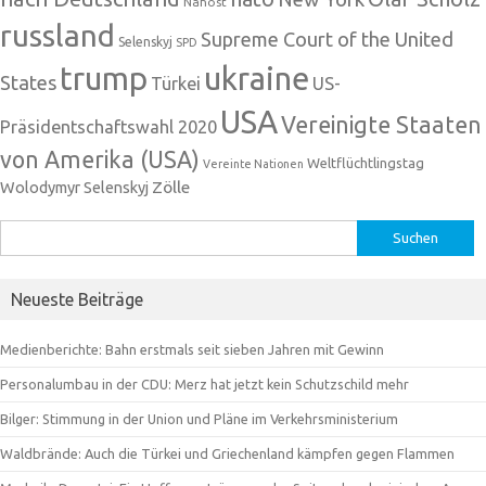
Nahost
russland
Supreme Court of the United
Selenskyj
SPD
trump
ukraine
States
Türkei
US-
USA
Vereinigte Staaten
Präsidentschaftswahl 2020
von Amerika (USA)
Weltflüchtlingstag
Vereinte Nationen
Zölle
Wolodymyr Selenskyj
Suchen
nach:
Neueste Beiträge
Medienberichte: Bahn erstmals seit sieben Jahren mit Gewinn
Personalumbau in der CDU: Merz hat jetzt kein Schutzschild mehr
Bilger: Stimmung in der Union und Pläne im Verkehrsministerium
Waldbrände: Auch die Türkei und Griechenland kämpfen gegen Flammen