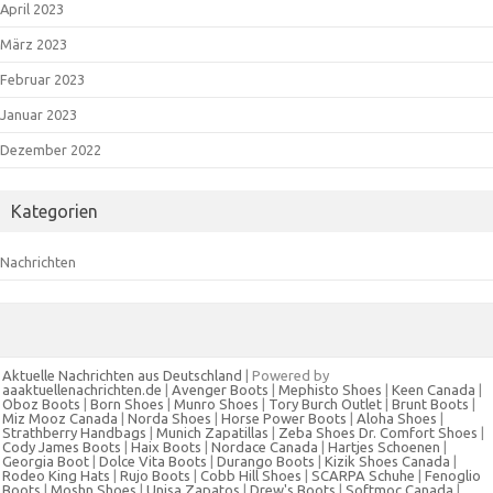
April 2023
März 2023
Februar 2023
Januar 2023
Dezember 2022
Kategorien
Nachrichten
Aktuelle Nachrichten aus Deutschland
| Powered by
aaaktuellenachrichten.de
|
Avenger Boots
|
Mephisto Shoes
|
Keen Canada
|
Oboz Boots
|
Born Shoes
|
Munro Shoes
|
Tory Burch Outlet
|
Brunt Boots
|
Miz Mooz Canada
|
Norda Shoes
|
Horse Power Boots
|
Aloha Shoes
|
Strathberry Handbags
|
Munich Zapatillas
|
Zeba Shoes
Dr. Comfort Shoes
|
Cody James Boots
|
Haix Boots
|
Nordace Canada
|
Hartjes Schoenen
|
Georgia Boot
|
Dolce Vita Boots
|
Durango Boots
|
Kizik Shoes Canada
|
Rodeo King Hats
|
Rujo Boots
|
Cobb Hill Shoes
|
SCARPA Schuhe
|
Fenoglio
Boots
|
Moshn Shoes
|
Unisa Zapatos
|
Drew's Boots
|
Softmoc Canada
|