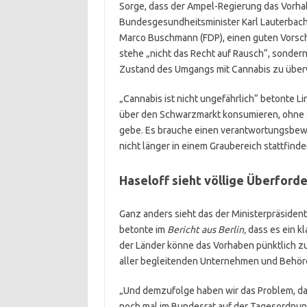
Sorge, dass der Ampel-Regierung das Vorhab
Bundesgesundheitsminister Karl Lauterbach 
Marco Buschmann (FDP), einen guten Vorsch
stehe „nicht das Recht auf Rausch“, sonde
Zustand des Umgangs mit Cannabis zu über
„Cannabis ist nicht ungefährlich“ betonte 
über den Schwarzmarkt konsumieren, ohne d
gebe. Es brauche einen verantwortungsbew
nicht länger in einem Graubereich stattfinde
Haseloff sieht völlige Überford
Ganz anders sieht das der Ministerpräsident
betonte im
Bericht aus Berlin,
dass es ein k
der Länder könne das Vorhaben pünktlich zum
aller begleitenden Unternehmen und Behör
„Und demzufolge haben wir das Problem, da
noch mal im Bundesrat auf der Tagesordnung 