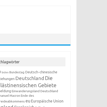
chlagwörter
D
Deutsch-chinesische
Bundestag
biden
Die
Deutschland
iehungen
lästinensischen Gebiete
meldung
Einwanderungsland Deutschland
anuel Macron
Ende des
eu
Europäische Union
reideabkommens