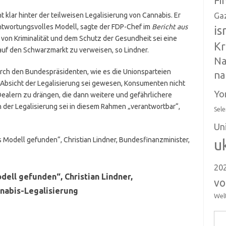
Fi
 klar hinter der teilweisen Legalisierung von Cannabis. Er
Ga
ntwortungsvolles Modell, sagte der FDP-Chef im
Bericht aus
is
n von Kriminalität und dem Schutz der Gesundheit sei eine
Kr
auf den Schwarzmarkt zu verweisen, so Lindner.
Na
rch den Bundespräsidenten, wie es die Unionsparteien
na
e Absicht der Legalisierung sei gewesen, Konsumenten nicht
Yo
ealern zu drängen, die dann weitere und gefährlichere
der Legalisierung sei in diesem Rahmen „verantwortbar“,
Sele
Un
 Modell gefunden“, Christian Lindner, Bundesfinanzminister,
u
20
ell gefunden“, Christian Lindner,
vo
nnabis-Legalisierung
Wel
Suc