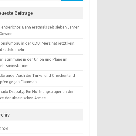
:
eueste Beiträge
ienberichte: Bahn erstmals seit sieben Jahren
 Gewinn
sonalumbau in der CDU: Merz hat jetzt kein
utzschild mehr
er: Stimmung in der Union und Pläne im
kehrsministerium
dbrände: Auch die Türkei und Griechenland
pfen gegen Flammen
hajlo Drapatyj: Ein Hoffnungsträger an der
tze der ukrainischen Armee
rchiv
 2026