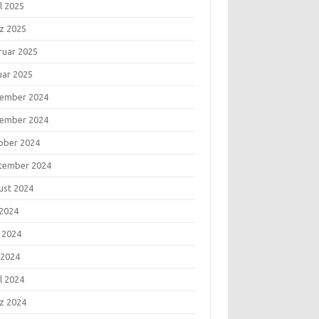
l 2025
z 2025
ruar 2025
uar 2025
ember 2024
ember 2024
ober 2024
tember 2024
ust 2024
 2024
i 2024
 2024
l 2024
z 2024