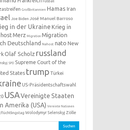
nnland
Frankreich
Fußball
Hamas
Iran
zastreifen
Großbritannien
rael
José Manuel Barroso
Joe Biden
ieg in der Ukraine
Krieg in
host
Migration
Merz
Migration
ch Deutschland
nato
New
Nahost
russland
Olaf Scholz
rk
Supreme Court of the
nskyj
SPD
trump
ited States
Türkei
kraine
US-Präsidentschaftswahl
USA
Vereinigte Staaten
20
n Amerika (USA)
Vereinte Nationen
Zölle
Wolodymyr Selenskyj
tflüchtlingstag
hen