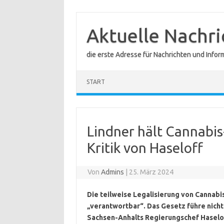
Zum
Inhalt
springen
Aktuelle Nachr
die erste Adresse für Nachrichten und Infor
START
Lindner hält Cannabis
Kritik von Haseloff
Von
Admins
|
25. März 2024
Die teilweise Legalisierung von Cannabis
„verantwortbar“. Das Gesetz führe nicht 
Sachsen-Anhalts Regierungschef Haselof