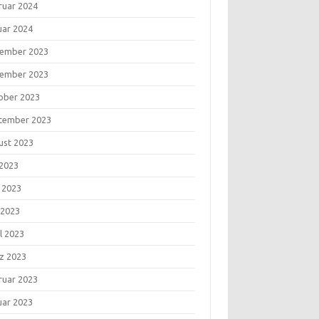
ruar 2024
uar 2024
ember 2023
ember 2023
ober 2023
tember 2023
ust 2023
 2023
i 2023
 2023
l 2023
z 2023
ruar 2023
uar 2023