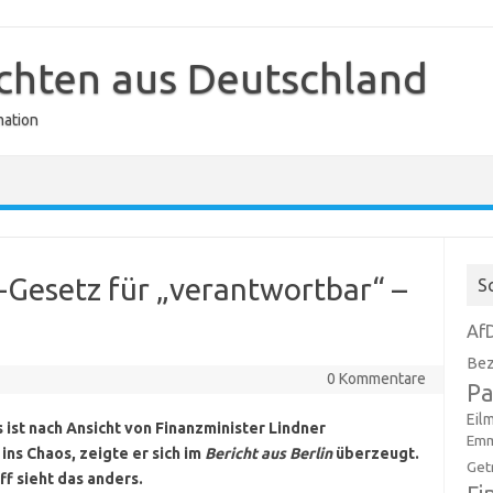
ichten aus Deutschland
mation
-Gesetz für „verantwortbar“ –
S
Af
Bez
0 Kommentare
Pa
Eil
 ist nach Ansicht von Finanzminister Lindner
Emm
ins Chaos, zeigte er sich im
Bericht aus Berlin
überzeugt.
Get
f sieht das anders.