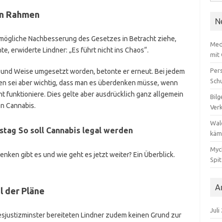
nach
en Rahmen
N
 mögliche Nachbesserung des Gesetzes in Betracht ziehe,
Med
te, erwiderte Lindner: „Es führt nicht ins Chaos“.
mit
Per
t und Weise umgesetzt worden, betonte er erneut. Bei jedem
Sch
n sei aber wichtig, dass man es überdenken müsse, wenn
ht funktioniere. Dies gelte aber ausdrücklich ganz allgemein
Bilg
von Cannabis.
Ver
Wal
stag
So soll Cannabis legal werden
käm
Myc
ken gibt es und wie geht es jetzt weiter? Ein Überblick.
Spi
A
l der Pläne
Juli
justizminster bereiteten Lindner zudem keinen Grund zur