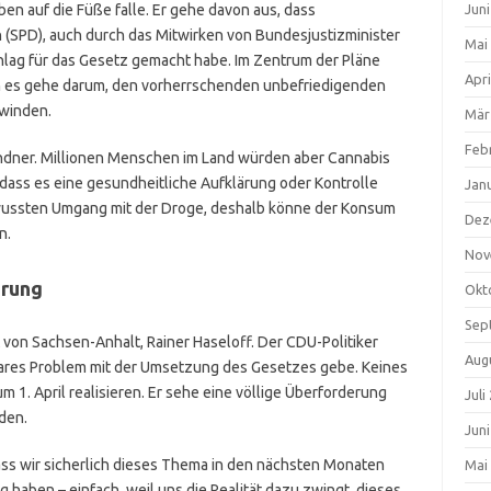
en auf die Füße falle. Er gehe davon aus, dass
Jun
(SPD), auch durch das Mitwirken von Bundesjustizminister
Mai
lag für das Gesetz gemacht habe. Im Zentrum der Pläne
Apri
rn es gehe darum, den vorherrschenden unbefriedigenden
winden.
Mär
Feb
Lindner. Millionen Menschen im Land würden aber Cannabis
ass es eine gesundheitliche Aufklärung oder Kontrolle
Jan
ussten Umgang mit der Droge, deshalb könne der Konsum
Dez
n.
Nov
erung
Okt
Sep
 von Sachsen-Anhalt, Rainer Haseloff. Der CDU-Politiker
Aug
lares Problem mit der Umsetzung des Gesetzes gebe. Keines
 1. April realisieren. Er sehe eine völlige Überforderung
Juli
den.
Jun
ss wir sicherlich dieses Thema in den nächsten Monaten
Mai
haben – einfach, weil uns die Realität dazu zwingt, dieses