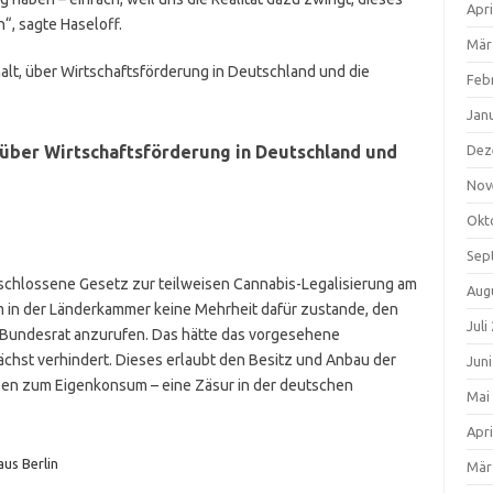
Apri
, sagte Haseloff.
Mär
lt, über Wirtschaftsförderung in Deutschland und die
Feb
Jan
 über Wirtschaftsförderung in Deutschland und
Dez
Nov
Okt
Sep
chlossene Gesetz zur teilweisen Cannabis-Legalisierung am
Aug
 kam in der Länderkammer keine Mehrheit dafür zustande, den
Juli
Bundesrat anzurufen. Das hätte das vorgesehene
ächst verhindert. Dieses erlaubt den Besitz und Anbau der
Jun
aben zum Eigenkonsum – eine Zäsur in der deutschen
Mai
Apri
aus Berlin
Mär