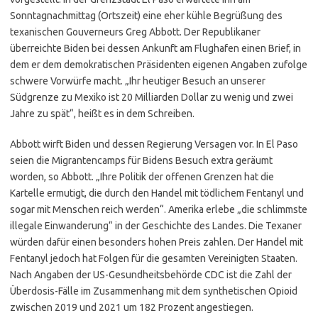
Sonntagnachmittag (Ortszeit) eine eher kühle Begrüßung des
texanischen Gouverneurs Greg Abbott. Der Republikaner
überreichte Biden bei dessen Ankunft am Flughafen einen Brief, in
dem er dem demokratischen Präsidenten eigenen Angaben zufolge
schwere Vorwürfe macht. „Ihr heutiger Besuch an unserer
Südgrenze zu Mexiko ist 20 Milliarden Dollar zu wenig und zwei
Jahre zu spät“, heißt es in dem Schreiben.
Abbott wirft Biden und dessen Regierung Versagen vor. In El Paso
seien die Migrantencamps für Bidens Besuch extra geräumt
worden, so Abbott. „Ihre Politik der offenen Grenzen hat die
Kartelle ermutigt, die durch den Handel mit tödlichem Fentanyl und
sogar mit Menschen reich werden“. Amerika erlebe „die schlimmste
illegale Einwanderung“ in der Geschichte des Landes. Die Texaner
würden dafür einen besonders hohen Preis zahlen. Der Handel mit
Fentanyl jedoch hat Folgen für die gesamten Vereinigten Staaten.
Nach Angaben der US-Gesundheitsbehörde CDC ist die Zahl der
Überdosis-Fälle im Zusammenhang mit dem synthetischen Opioid
zwischen 2019 und 2021 um 182 Prozent angestiegen.