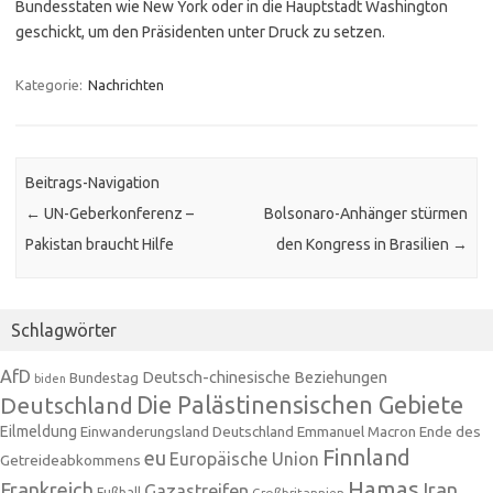
Bundesstaten wie New York oder in die Hauptstadt Washington
geschickt, um den Präsidenten unter Druck zu setzen.
Kategorie:
Nachrichten
Beitrags-Navigation
←
UN-Geberkonferenz –
Bolsonaro-Anhänger stürmen
Pakistan braucht Hilfe
den Kongress in Brasilien
→
Schlagwörter
AfD
Deutsch-chinesische Beziehungen
Bundestag
biden
Die Palästinensischen Gebiete
Deutschland
Eilmeldung
Einwanderungsland Deutschland
Emmanuel Macron
Ende des
Finnland
eu
Europäische Union
Getreideabkommens
Hamas
Frankreich
Iran
Gazastreifen
Fußball
Großbritannien