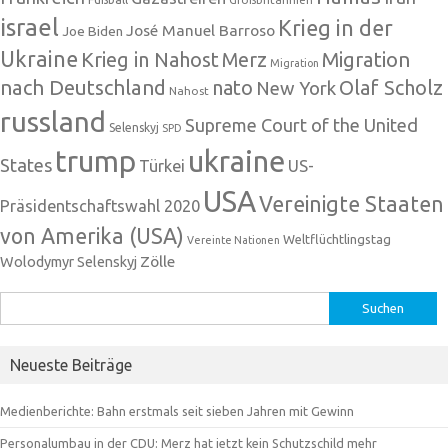
israel
Krieg in der
José Manuel Barroso
Joe Biden
Ukraine
Krieg in Nahost
Migration
Merz
Migration
nach Deutschland
nato
Olaf Scholz
New York
Nahost
russland
Supreme Court of the United
Selenskyj
SPD
trump
ukraine
States
Türkei
US-
USA
Vereinigte Staaten
Präsidentschaftswahl 2020
von Amerika (USA)
Weltflüchtlingstag
Vereinte Nationen
Zölle
Wolodymyr Selenskyj
Suchen
nach:
Neueste Beiträge
Medienberichte: Bahn erstmals seit sieben Jahren mit Gewinn
Personalumbau in der CDU: Merz hat jetzt kein Schutzschild mehr