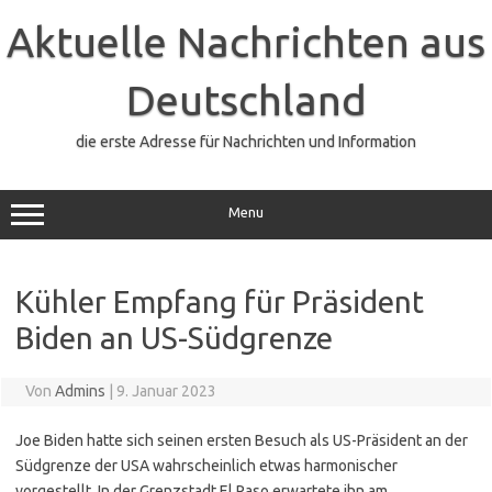
Zum
Inhalt
Aktuelle Nachrichten aus
springen
Deutschland
die erste Adresse für Nachrichten und Information
Menu
Kühler Empfang für Präsident
Biden an US-Südgrenze
Von
Admins
|
9. Januar 2023
Joe Biden hatte sich seinen ersten Besuch als US-Präsident an der
Südgrenze der USA wahrscheinlich etwas harmonischer
vorgestellt. In der Grenzstadt El Paso erwartete ihn am