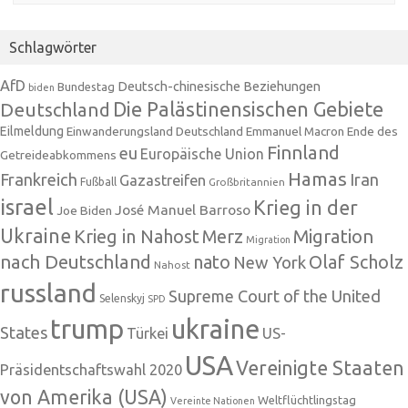
Schlagwörter
AfD
Deutsch-chinesische Beziehungen
Bundestag
biden
Die Palästinensischen Gebiete
Deutschland
Eilmeldung
Einwanderungsland Deutschland
Emmanuel Macron
Ende des
Finnland
eu
Europäische Union
Getreideabkommens
Hamas
Frankreich
Iran
Gazastreifen
Fußball
Großbritannien
israel
Krieg in der
José Manuel Barroso
Joe Biden
Ukraine
Krieg in Nahost
Migration
Merz
Migration
nach Deutschland
nato
Olaf Scholz
New York
Nahost
russland
Supreme Court of the United
Selenskyj
SPD
trump
ukraine
States
Türkei
US-
USA
Vereinigte Staaten
Präsidentschaftswahl 2020
von Amerika (USA)
Weltflüchtlingstag
Vereinte Nationen