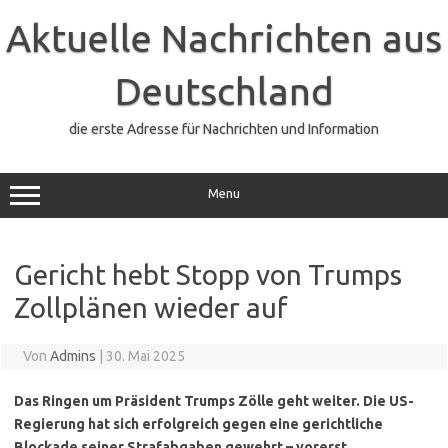
Zum
Inhalt
Aktuelle Nachrichten aus
springen
Deutschland
die erste Adresse für Nachrichten und Information
Menu
Gericht hebt Stopp von Trumps
Zollplänen wieder auf
Von
Admins
|
30. Mai 2025
Das Ringen um Präsident Trumps Zölle geht weiter. Die US-
Regierung hat sich erfolgreich gegen eine gerichtliche
Blockade seiner Strafabgaben gewehrt – vorerst.