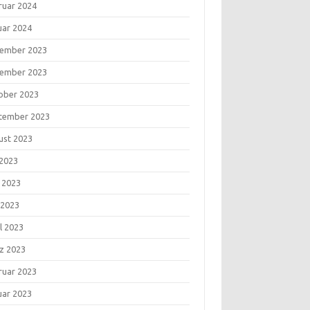
ruar 2024
uar 2024
ember 2023
ember 2023
ober 2023
tember 2023
ust 2023
 2023
i 2023
 2023
l 2023
z 2023
ruar 2023
uar 2023