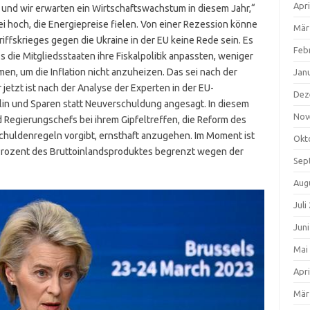
Apri
 und wir erwarten ein Wirtschaftswachstum in diesem Jahr,“
 hoch, die Energiepreise fielen. Von einer Rezession könne
Mär
ffskrieges gegen die Ukraine in der EU keine Rede sein. Es
Feb
s die Mitgliedsstaaten ihre Fiskalpolitik anpassten, weniger
n, um die Inflation nicht anzuheizen. Das sei nach der
Jan
jetzt ist nach der Analyse der Experten in der EU-
Dez
lin und Sparen statt Neuverschuldung angesagt. In diesem
Nov
Regierungschefs bei ihrem Gipfeltreffen, die Reform des
Schuldenregeln vorgibt, ernsthaft anzugehen. Im Moment ist
Okt
 Prozent des Bruttoinlandsproduktes begrenzt wegen der
Sep
Aug
Juli
Jun
Mai
Apri
Mär