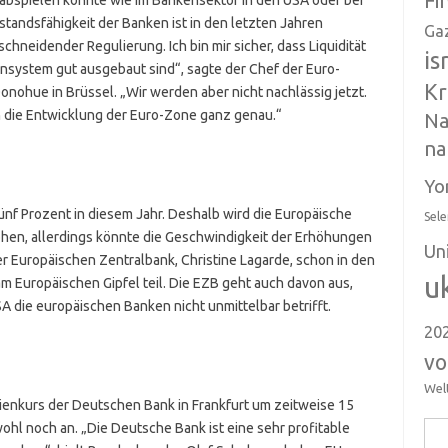
Fi
bspielen könnte wie im Bankensektor in den USA oder bei
standsfähigkeit der Banken ist in den letzten Jahren
Ga
chneidender Regulierung. Ich bin mir sicher, dass Liquidität
is
nsystem gut ausgebaut sind“, sagte der Chef der Euro-
Kr
onohue in Brüssel. „Wir werden aber nicht nachlässig jetzt.
 die Entwicklung der Euro-Zone ganz genau.“
Na
na
Yo
 fünf Prozent in diesem Jahr. Deshalb wird die Europäische
Sele
öhen, allerdings könnte die Geschwindigkeit der Erhöhungen
Un
r Europäischen Zentralbank, Christine Lagarde, schon in den
u
m Europäischen Gipfel teil. Die EZB geht auch davon aus,
A die europäischen Banken nicht unmittelbar betrifft.
20
vo
Wel
tienkurs der Deutschen Bank in Frankfurt um zeitweise 15
ohl noch an. „Die Deutsche Bank ist eine sehr profitable
Suc