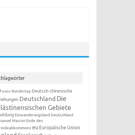
chlagwörter
D
Deutsch-chinesische
Bundestag
biden
Die
Deutschland
iehungen
lästinensischen Gebiete
meldung
Einwanderungsland Deutschland
anuel Macron
Ende des
eu
Europäische Union
reideabkommens