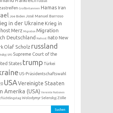
nnland
Frankreich
Fußball
Hamas
Iran
zastreifen
Großbritannien
rael
José Manuel Barroso
Joe Biden
ieg in der Ukraine
Krieg in
host
Migration
Merz
Migration
ch Deutschland
nato
New
Nahost
russland
Olaf Scholz
rk
Supreme Court of the
nskyj
SPD
trump
ited States
Türkei
kraine
US-Präsidentschaftswahl
USA
Vereinigte Staaten
20
n Amerika (USA)
Vereinte Nationen
Zölle
Wolodymyr Selenskyj
tflüchtlingstag
hen