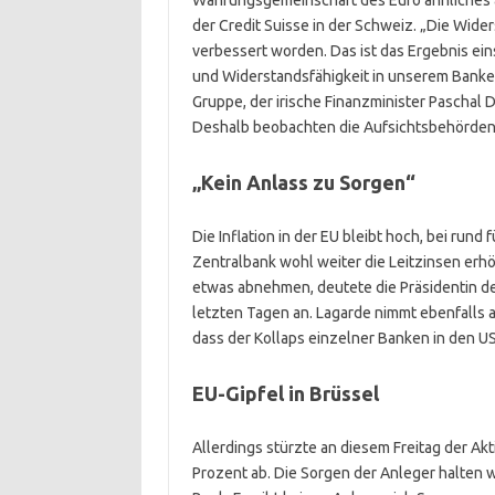
Währungsgemeinschaft des Euro ähnliches a
der Credit Suisse in der Schweiz. „Die Wider
verbessert worden. Das ist das Ergebnis eins
und Widerstandsfähigkeit in unserem Banke
Gruppe, der irische Finanzminister Paschal D
Deshalb beobachten die Aufsichtsbehörden
„Kein Anlass zu Sorgen“
Die Inflation in der EU bleibt hoch, bei rund
Zentralbank wohl weiter die Leitzinsen erh
etwas abnehmen, deutete die Präsidentin de
letzten Tagen an. Lagarde nimmt ebenfalls a
dass der Kollaps einzelner Banken in den US
EU-Gipfel in Brüssel
Allerdings stürzte an diesem Freitag der Ak
Prozent ab. Die Sorgen der Anleger halten w