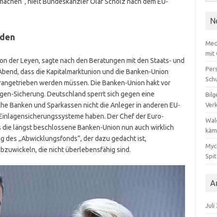
u machen“, hielt Bundeskanzler Olaf Scholz nach dem EU-
nach
N
rden
Med
mit
von der Leyen, sagte nach den Beratungen mit den Staats- und
Per
bend, dass die Kapitalmarktunion und die Banken-Union
Sch
orangetrieben werden müssen. Die Banken-Union hakt vor
agen-Sicherung. Deutschland sperrt sich gegen eine
Bilg
he Banken und Sparkassen nicht die Anleger in anderen EU-
Ver
e Einlagensicherungssysteme haben. Der Chef der Euro-
Wal
 die längst beschlossene Banken-Union nun auch wirklich
käm
ung des „Abwicklungsfonds“, der dazu gedacht ist,
Myc
bzuwickeln, die nicht überlebensfähig sind.
Spi
A
Juli