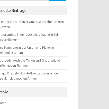
:
eueste Beiträge
ienberichte: Bahn erstmals seit sieben Jahren
 Gewinn
sonalumbau in der CDU: Merz hat jetzt kein
utzschild mehr
er: Stimmung in der Union und Pläne im
kehrsministerium
dbrände: Auch die Türkei und Griechenland
pfen gegen Flammen
hajlo Drapatyj: Ein Hoffnungsträger an der
tze der ukrainischen Armee
rchiv
 2026