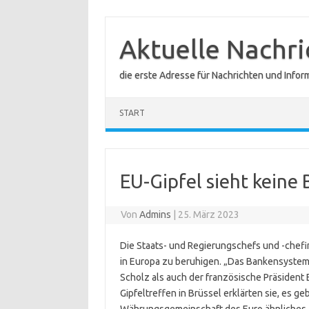
Zum
Inhalt
springen
Aktuelle Nachr
die erste Adresse für Nachrichten und Infor
START
EU-Gipfel sieht keine
Von
Admins
|
25. März 2023
Die Staats- und Regierungschefs und -chef
in Europa zu beruhigen. „Das Bankensystem 
Scholz als auch der französische Präsiden
Gipfeltreffen in Brüssel erklärten sie, es ge