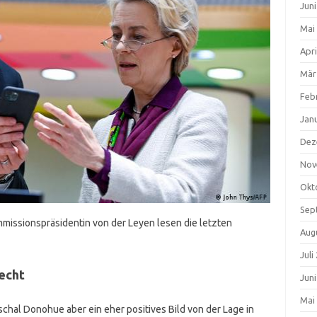
Jun
Mai
Apri
Mär
Feb
Jan
Dez
Nov
Okt
Sep
missionspräsidentin von der Leyen lesen die letzten
Aug
Juli
lecht
Jun
Mai
schal Donohue aber ein eher positives Bild von der Lage in