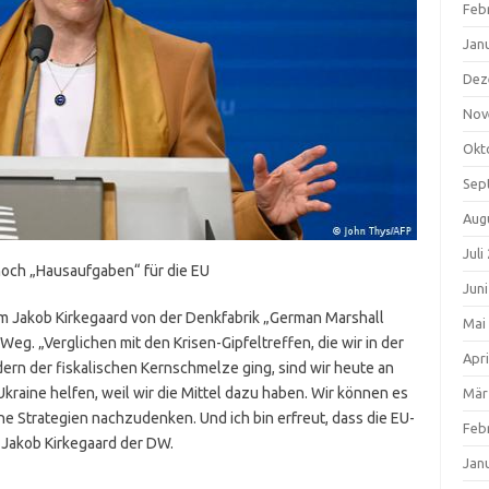
Feb
Jan
Dez
Nov
Okt
Sep
Aug
Juli
noch „Hausaufgaben“ für die EU
Jun
om Jakob Kirkegaard von der Denkfabrik „German Marshall
Mai
Weg. „Verglichen mit den Krisen-Gipfeltreffen, die wir in der
Apri
ern der fiskalischen Kernschmelze ging, sind wir heute an
raine helfen, weil wir die Mittel dazu haben. Wir können es
Mär
che Strategien nachzudenken. Und ich bin erfreut, dass die EU-
Feb
Jakob Kirkegaard der DW.
Jan