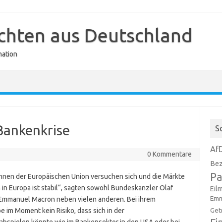
ichten aus Deutschland
mation
 Bankenkrise
S
Af
0 Kommentare
Bez
Pa
innen der Europäischen Union versuchen sich und die Märkte
in Europa ist stabil“, sagten sowohl Bundeskanzler Olaf
Eil
Emm
t Emmanuel Macron neben vielen anderen. Bei ihrem
Get
be im Moment kein Risiko, dass sich in der