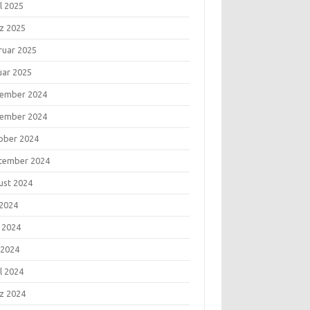
l 2025
z 2025
ruar 2025
uar 2025
ember 2024
ember 2024
ober 2024
tember 2024
ust 2024
 2024
i 2024
 2024
l 2024
z 2024