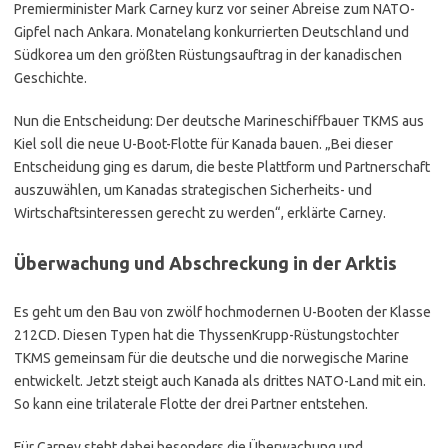
Premierminister Mark Carney kurz vor seiner Abreise zum NATO-
Gipfel nach Ankara. Monatelang konkurrierten Deutschland und
Südkorea um den größten Rüstungsauftrag in der kanadischen
Geschichte.
Nun die Entscheidung: Der deutsche Marineschiffbauer TKMS aus
Kiel soll die neue U-Boot-Flotte für Kanada bauen. „Bei dieser
Entscheidung ging es darum, die beste Plattform und Partnerschaft
auszuwählen, um Kanadas strategischen Sicherheits- und
Wirtschaftsinteressen gerecht zu werden“, erklärte Carney.
Überwachung und Abschreckung in der Arktis
Es geht um den Bau von zwölf hochmodernen U-Booten der Klasse
212CD. Diesen Typen hat die ThyssenKrupp-Rüstungstochter
TKMS gemeinsam für die deutsche und die norwegische Marine
entwickelt. Jetzt steigt auch Kanada als drittes NATO-Land mit ein.
So kann eine trilaterale Flotte der drei Partner entstehen.
Für Carney steht dabei besonders die Überwachung und