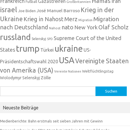
Hamas
Frankreich
Iran
Gazastreifen
Fußball
Großbritannien
israel
Krieg in der
José Manuel Barroso
Joe Biden
Ukraine
Krieg in Nahost
Migration
Merz
Migration
nach Deutschland
nato
Olaf Scholz
New York
Nahost
russland
Supreme Court of the United
Selenskyj
SPD
trump
ukraine
States
Türkei
US-
USA
Vereinigte Staaten
Präsidentschaftswahl 2020
von Amerika (USA)
Weltflüchtlingstag
Vereinte Nationen
Zölle
Wolodymyr Selenskyj
Suchen
nach:
Neueste Beiträge
Medienberichte: Bahn erstmals seit sieben Jahren mit Gewinn