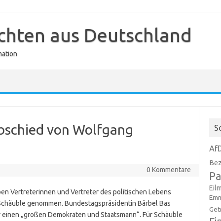
ichten aus Deutschland
mation
bschied von Wolfgang
S
Af
Bez
0 Kommentare
Pa
Eil
en Vertreterinnen und Vertreter des politischen Lebens
Emm
Schäuble genommen. Bundestagspräsidentin Bärbel Bas
Get
r einen „großen Demokraten und Staatsmann“. Für Schäuble