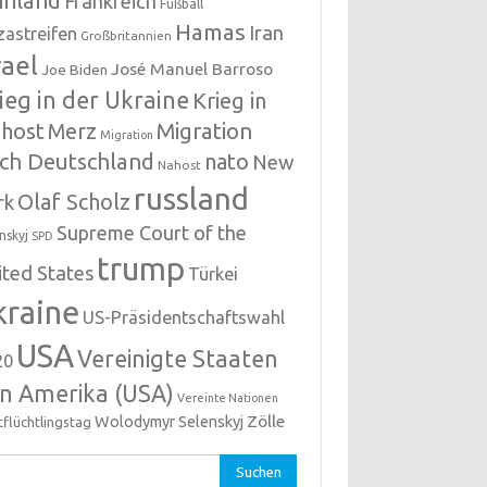
nnland
Frankreich
Fußball
Hamas
Iran
zastreifen
Großbritannien
rael
José Manuel Barroso
Joe Biden
ieg in der Ukraine
Krieg in
host
Migration
Merz
Migration
ch Deutschland
nato
New
Nahost
russland
Olaf Scholz
rk
Supreme Court of the
nskyj
SPD
trump
ited States
Türkei
kraine
US-Präsidentschaftswahl
USA
Vereinigte Staaten
20
n Amerika (USA)
Vereinte Nationen
Zölle
Wolodymyr Selenskyj
tflüchtlingstag
hen