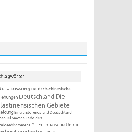
chlagwörter
D
Deutsch-chinesische
Bundestag
biden
Die
Deutschland
iehungen
lästinensischen Gebiete
meldung
Einwanderungsland Deutschland
anuel Macron
Ende des
eu
Europäische Union
reideabkommens