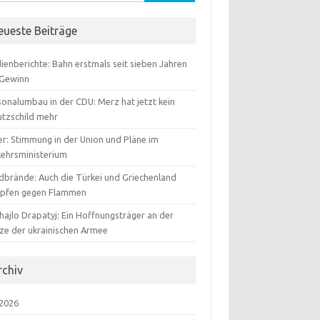
:
eueste Beiträge
ienberichte: Bahn erstmals seit sieben Jahren
 Gewinn
sonalumbau in der CDU: Merz hat jetzt kein
utzschild mehr
er: Stimmung in der Union und Pläne im
kehrsministerium
dbrände: Auch die Türkei und Griechenland
pfen gegen Flammen
hajlo Drapatyj: Ein Hoffnungsträger an der
tze der ukrainischen Armee
rchiv
 2026