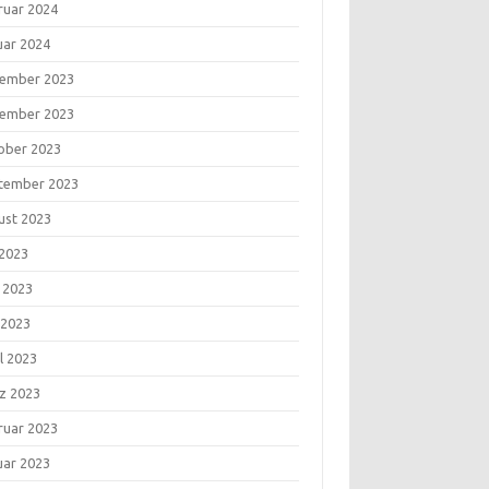
ruar 2024
uar 2024
ember 2023
ember 2023
ober 2023
tember 2023
ust 2023
 2023
i 2023
 2023
l 2023
z 2023
ruar 2023
uar 2023