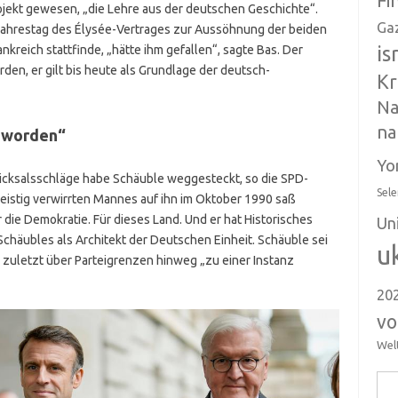
Fi
rojekt gewesen, „die Lehre aus der deutschen Geschichte“.
Ga
Jahrestag des Élysée-Vertrages zur Aussöhnung der beiden
is
kreich stattfinde, „hätte ihm gefallen“, sagte Bas. Der
den, er gilt bis heute als Grundlage der deutsch-
Kr
Na
na
geworden“
Yo
hicksalsschläge habe Schäuble weggesteckt, so die SPD-
Sele
 geistig verwirrten Mannes auf ihn im Oktober 1990 saß
r die Demokratie. Für dieses Land. Und er hat Historisches
Un
 Schäubles als Architekt der Deutschen Einheit. Schäuble sei
u
zuletzt über Parteigrenzen hinweg „zu einer Instanz
20
vo
Wel
Suc