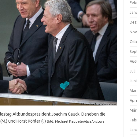
Feb
Jan
Dez
Nov
Okt
Sep
Aug
Juli
Jun
Mai
Apri
Mär
destag Altbundespräsident Joachim Gauck. Daneben die
Feb
M.) und Horst Köhler (l.)
Bild: Michael Kappeler/dpa/picture
Jan