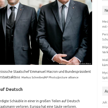
nach
N
Med
mit
Per
Sch
Bilg
Ver
Wal
käm
anzösische Staatschef Emmanuel Macron und Bundespräsident
Myc
rstaatsakt
Bild: Markus Schreiber/AP Photo/picture alliance
Spi
auf Deutsch
A
igte Schäuble in einer in großen Teilen auf Deutsch
Juli
aatsmann verloren. Europa hat eine Säule verloren.