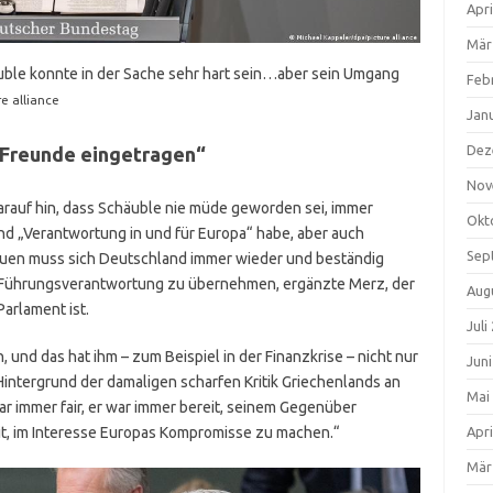
Apri
Mär
uble konnte in der Sache sehr hart sein…aber sein Umgang
Feb
e alliance
Jan
Dez
r Freunde eingetragen“
Nov
rauf hin, dass Schäuble nie müde geworden sei, immer
Okt
d „Verantwortung in und für Europa“ habe, aber auch
Sep
rauen muss sich Deutschland immer wieder und beständig
t, Führungsverantwortung zu übernehmen, ergänzte Merz, der
Aug
arlament ist.
Juli
, und das hat ihm – zum Beispiel in der Finanzkrise – nicht nur
Jun
intergrund der damaligen scharfen Kritik Griechenlands an
Mai
r immer fair, er war immer bereit, seinem Gegenüber
it, im Interesse Europas Kompromisse zu machen.“
Apri
Mär