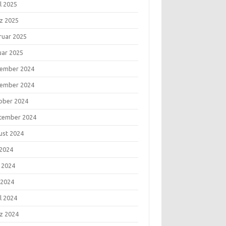
l 2025
z 2025
ruar 2025
uar 2025
ember 2024
ember 2024
ober 2024
tember 2024
ust 2024
 2024
i 2024
 2024
l 2024
z 2024