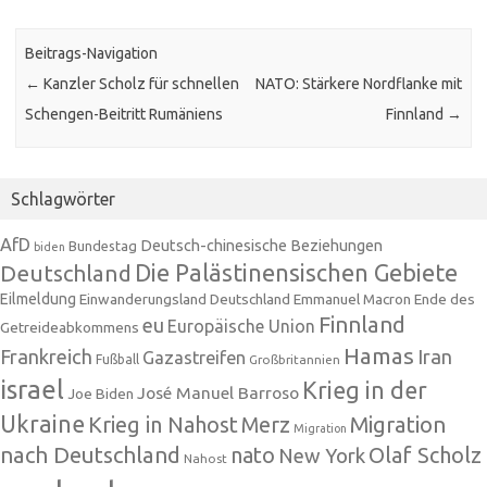
Beitrags-Navigation
←
Kanzler Scholz für schnellen
NATO: Stärkere Nordflanke mit
Schengen-Beitritt Rumäniens
Finnland
→
Schlagwörter
AfD
Deutsch-chinesische Beziehungen
Bundestag
biden
Die Palästinensischen Gebiete
Deutschland
Eilmeldung
Einwanderungsland Deutschland
Emmanuel Macron
Ende des
Finnland
eu
Europäische Union
Getreideabkommens
Hamas
Frankreich
Iran
Gazastreifen
Fußball
Großbritannien
israel
Krieg in der
José Manuel Barroso
Joe Biden
Ukraine
Krieg in Nahost
Migration
Merz
Migration
nach Deutschland
nato
Olaf Scholz
New York
Nahost