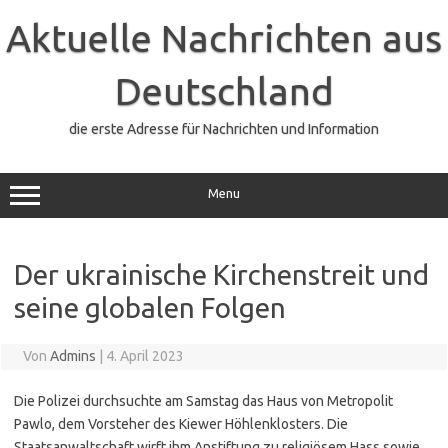
Zum
Inhalt
Aktuelle Nachrichten aus
springen
Deutschland
die erste Adresse für Nachrichten und Information
Menu
Der ukrainische Kirchenstreit und
seine globalen Folgen
Von
Admins
|
4. April 2023
Die Polizei durchsuchte am Samstag das Haus von Metropolit
Pawlo, dem Vorsteher des Kiewer Höhlenklosters. Die
Staatsanwaltschaft wirft ihm Anstiftung zu religiösem Hass sowie