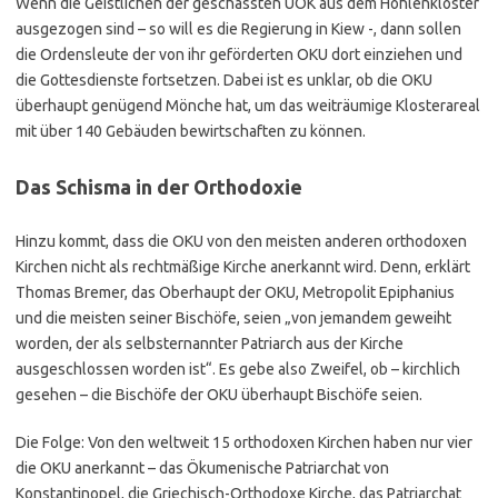
Wenn die Geistlichen der geschassten UOK aus dem Höhlenkloster
ausgezogen sind – so will es die Regierung in Kiew -, dann sollen
die Ordensleute der von ihr geförderten OKU dort einziehen und
die Gottesdienste fortsetzen. Dabei ist es unklar, ob die OKU
überhaupt genügend Mönche hat, um das weiträumige Klosterareal
mit über 140 Gebäuden bewirtschaften zu können.
Das Schisma in der Orthodoxie
Hinzu kommt, dass die OKU von den meisten anderen orthodoxen
Kirchen nicht als rechtmäßige Kirche anerkannt wird. Denn, erklärt
Thomas Bremer, das Oberhaupt der OKU, Metropolit Epiphanius
und die meisten seiner Bischöfe, seien „von jemandem geweiht
worden, der als selbsternannter Patriarch aus der Kirche
ausgeschlossen worden ist“. Es gebe also Zweifel, ob – kirchlich
gesehen – die Bischöfe der OKU überhaupt Bischöfe seien.
Die Folge: Von den weltweit 15 orthodoxen Kirchen haben nur vier
die OKU anerkannt – das Ökumenische Patriarchat von
Konstantinopel, die Griechisch-Orthodoxe Kirche, das Patriarchat