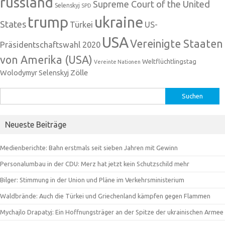
russland
Supreme Court of the United
Selenskyj
SPD
trump
ukraine
States
Türkei
US-
USA
Vereinigte Staaten
Präsidentschaftswahl 2020
von Amerika (USA)
Weltflüchtlingstag
Vereinte Nationen
Zölle
Wolodymyr Selenskyj
Suchen
nach:
Neueste Beiträge
Medienberichte: Bahn erstmals seit sieben Jahren mit Gewinn
Personalumbau in der CDU: Merz hat jetzt kein Schutzschild mehr
Bilger: Stimmung in der Union und Pläne im Verkehrsministerium
Waldbrände: Auch die Türkei und Griechenland kämpfen gegen Flammen
Mychajlo Drapatyj: Ein Hoffnungsträger an der Spitze der ukrainischen Armee