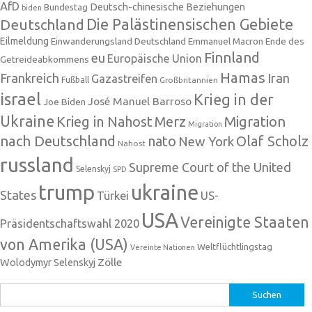
AfD
Deutsch-chinesische Beziehungen
Bundestag
biden
Die Palästinensischen Gebiete
Deutschland
Eilmeldung
Einwanderungsland Deutschland
Emmanuel Macron
Ende des
Finnland
eu
Europäische Union
Getreideabkommens
Hamas
Frankreich
Iran
Gazastreifen
Fußball
Großbritannien
israel
Krieg in der
José Manuel Barroso
Joe Biden
Ukraine
Krieg in Nahost
Migration
Merz
Migration
nach Deutschland
nato
Olaf Scholz
New York
Nahost
russland
Supreme Court of the United
Selenskyj
SPD
trump
ukraine
States
Türkei
US-
USA
Vereinigte Staaten
Präsidentschaftswahl 2020
von Amerika (USA)
Weltflüchtlingstag
Vereinte Nationen
Zölle
Wolodymyr Selenskyj
Suchen
nach: