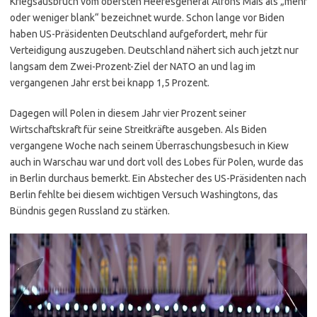
Kriegsausbruch vom obersten Heeresgeneral Alfons Mais als „mehr
oder weniger blank“ bezeichnet wurde. Schon lange vor Biden
haben US-Präsidenten Deutschland aufgefordert, mehr für
Verteidigung auszugeben. Deutschland nähert sich auch jetzt nur
langsam dem Zwei-Prozent-Ziel der NATO an und lag im
vergangenen Jahr erst bei knapp 1,5 Prozent.
Dagegen will Polen in diesem Jahr vier Prozent seiner
Wirtschaftskraft für seine Streitkräfte ausgeben. Als Biden
vergangene Woche nach seinem Überraschungsbesuch in Kiew
auch in Warschau war und dort voll des Lobes für Polen, wurde das
in Berlin durchaus bemerkt. Ein Abstecher des US-Präsidenten nach
Berlin fehlte bei diesem wichtigen Versuch Washingtons, das
Bündnis gegen Russland zu stärken.