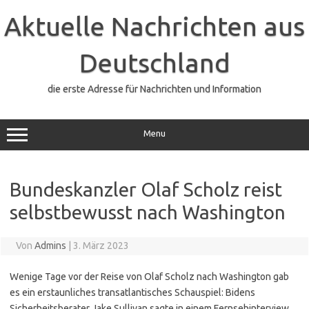
Zum
Inhalt
Aktuelle Nachrichten aus
springen
Deutschland
die erste Adresse für Nachrichten und Information
Menu
Bundeskanzler Olaf Scholz reist
selbstbewusst nach Washington
Von
Admins
|
3. März 2023
Wenige Tage vor der Reise von Olaf Scholz nach Washington gab
es ein erstaunliches transatlantisches Schauspiel: Bidens
Sicherheitsberater Jake Sullivan sagte in einem Fernsehinterview,