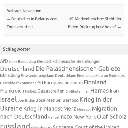
Beitrags-Navigation
←
Deutscher in Belarus zum
US-Medienberichte: Steht der
Tode verurteilt
Biden-Rückzug kurz bevor?
→
Schlagwörter
AfD
Deutsch-chinesische Beziehungen
Bundestag
biden
Die Palästinensischen Gebiete
Deutschland
Eilmeldung
Einwanderungsland Deutschland
Emmanuel Macron
Ende des
Finnland
eu
Europäische Union
Getreideabkommens
Hamas
Frankreich
Iran
Gazastreifen
Fußball
Großbritannien
israel
Krieg in der
José Manuel Barroso
Joe Biden
Ukraine
Krieg in Nahost
Migration
Merz
Migration
nach Deutschland
nato
Olaf Scholz
New York
Nahost
russland
Supreme Court of the United
Selenskyj
SPD