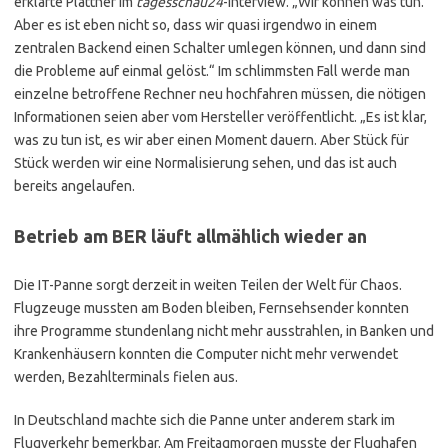
erklärte Plattner im
tagesschau24
-Interview. „Wir können was tun.
Aber es ist eben nicht so, dass wir quasi irgendwo in einem
zentralen Backend einen Schalter umlegen können, und dann sind
die Probleme auf einmal gelöst.“ Im schlimmsten Fall werde man
einzelne betroffene Rechner neu hochfahren müssen, die nötigen
Informationen seien aber vom Hersteller veröffentlicht. „Es ist klar,
was zu tun ist, es wir aber einen Moment dauern. Aber Stück für
Stück werden wir eine Normalisierung sehen, und das ist auch
bereits angelaufen.
Betrieb am BER läuft allmählich wieder an
Die IT-Panne sorgt derzeit in weiten Teilen der Welt für Chaos.
Flugzeuge mussten am Boden bleiben, Fernsehsender konnten
ihre Programme stundenlang nicht mehr ausstrahlen, in Banken und
Krankenhäusern konnten die Computer nicht mehr verwendet
werden, Bezahlterminals fielen aus.
In Deutschland machte sich die Panne unter anderem stark im
Flugverkehr bemerkbar. Am Freitagmorgen musste der Flughafen