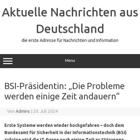
Zum
Inhalt
Aktuelle Nachrichten aus
springen
Deutschland
die erste Adresse für Nachrichten und Information
Menu
BSI-Präsidentin: „Die Probleme
werden einige Zeit andauern“
Von
Admins
|
20. Juli 2024
Erste Systeme werden wieder hochgefahren – doch dem
Bundesamt für Sicherheit in der Informationstechnik (BSI)
zufolge wird die IT-Panne noch einige Zeit zu Störungen