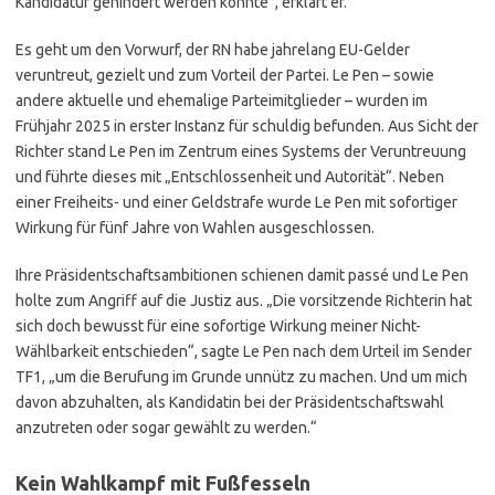
Kandidatur gehindert werden könnte“, erklärt er.
Es geht um den Vorwurf, der RN habe jahrelang EU-Gelder
veruntreut, gezielt und zum Vorteil der Partei. Le Pen – sowie
andere aktuelle und ehemalige Parteimitglieder – wurden im
Frühjahr 2025 in erster Instanz für schuldig befunden. Aus Sicht der
Richter stand Le Pen im Zentrum eines Systems der Veruntreuung
und führte dieses mit „Entschlossenheit und Autorität“. Neben
einer Freiheits- und einer Geldstrafe wurde Le Pen mit sofortiger
Wirkung für fünf Jahre von Wahlen ausgeschlossen.
Ihre Präsidentschaftsambitionen schienen damit passé und Le Pen
holte zum Angriff auf die Justiz aus. „Die vorsitzende Richterin hat
sich doch bewusst für eine sofortige Wirkung meiner Nicht-
Wählbarkeit entschieden“, sagte Le Pen nach dem Urteil im Sender
TF1, „um die Berufung im Grunde unnütz zu machen. Und um mich
davon abzuhalten, als Kandidatin bei der Präsidentschaftswahl
anzutreten oder sogar gewählt zu werden.“
Kein Wahlkampf mit Fußfesseln