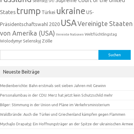
Selenskyj
SPD
trump
ukraine
States
Türkei
US-
USA
Vereinigte Staaten
Präsidentschaftswahl 2020
von Amerika (USA)
Weltflüchtlingstag
Vereinte Nationen
Zölle
Wolodymyr Selenskyj
Suchen
nach:
Neueste Beiträge
Medienberichte: Bahn erstmals seit sieben Jahren mit Gewinn
Personalumbau in der CDU: Merz hat jetzt kein Schutzschild mehr
Bilger: Stimmung in der Union und Pläne im Verkehrsministerium
Waldbrände: Auch die Türkei und Griechenland kämpfen gegen Flammen
Mychajlo Drapatyj: Ein Hoffnungsträger an der Spitze der ukrainischen Armee