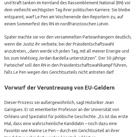
und Kraft tanken im Kernland des Rassemblement National (RN) vor
dem vielleicht wichtigsten Tag ihrer politischen Karriere. Sie bleibe
entspannt, warf Le Pen am Wochenende den Reportern zu, auf
einem Sommerfest des RN im nordfranzösischen Liévin.
Später machte sie vor den versammelten Parteianhängern deutlich,
wenn die Justiz ihr verbiete, bei der Präsidentschaftswahl
anzutreten, „dann werde ich jeden Tag, mit all meiner Energie und
bis zum Wahlsieg Jordan Bardella unterstützen“. Der 30-jährige
Parteichef soll den RN in den Präsidentschaftswahlkampf führen,
falls Le Pen wegen des Gerichtsurteils nicht antreten darf.
Vorwurf der Veruntreuung von EU-Geldern
Dieser Prozess sei außergewöhnlich, sagt Historiker Jean
Garrigues. Er ist emeritierter Professor an der Universität von
Orléans und Spezialist für politische Geschichte. „Es ist das erste
Mal, dass eine wahrscheinliche Kandidatin – noch dazu eine
Favoritin wie Marine Le Pen – durch ein Gerichtsurteil an ihrer