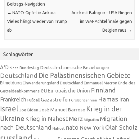
Beitrags-Navigation
←
NATO-Gipfel in Ankara:
Auch mit Balogun – USA fliegen
Vieles hängt wieder von Trump
im WM-Achtelfinale gegen
ab
Belgien raus
→
Schlagwörter
AfD
Deutsch-chinesische Beziehungen
Bundestag
biden
Die Palästinensischen Gebiete
Deutschland
Eilmeldung
Einwanderungsland Deutschland
Emmanuel Macron
Ende des
Finnland
eu
Europäische Union
Getreideabkommens
Hamas
Frankreich
Iran
Gazastreifen
Fußball
Großbritannien
israel
Krieg in der
José Manuel Barroso
Joe Biden
Ukraine
Krieg in Nahost
Migration
Merz
Migration
nach Deutschland
nato
Olaf Scholz
New York
Nahost
russland
Supreme Court of the United