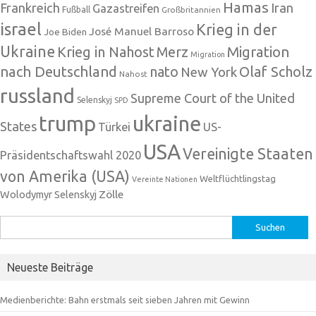
Hamas
Frankreich
Iran
Gazastreifen
Fußball
Großbritannien
israel
Krieg in der
José Manuel Barroso
Joe Biden
Ukraine
Krieg in Nahost
Migration
Merz
Migration
nach Deutschland
nato
Olaf Scholz
New York
Nahost
russland
Supreme Court of the United
Selenskyj
SPD
trump
ukraine
States
Türkei
US-
USA
Vereinigte Staaten
Präsidentschaftswahl 2020
von Amerika (USA)
Weltflüchtlingstag
Vereinte Nationen
Zölle
Wolodymyr Selenskyj
Suchen
nach:
Neueste Beiträge
Medienberichte: Bahn erstmals seit sieben Jahren mit Gewinn