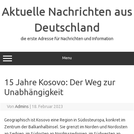
Zum
Inhalt
Aktuelle Nachrichten aus
springen
Deutschland
die erste Adresse für Nachrichten und Information
Menu
15 Jahre Kosovo: Der Weg zur
Unabhängigkeit
Von
Admins
|
18. Februar 2023
Geographisch ist Kosovo eine Region in Südosteuropa, konkret im
Zentrum der Balkanhalbinsel. Sie grenzt im Norden und Nordosten
an Serbien, im Südosten an Nordmazedonien, im Südwesten an