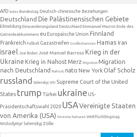
AfD
Deutsch-chinesische Beziehungen
Bundestag
biden
Die Palästinensischen Gebiete
Deutschland
Eilmeldung
Einwanderungsland Deutschland
Emmanuel Macron
Ende des
Finnland
eu
Europäische Union
Getreideabkommens
Hamas
Frankreich
Iran
Gazastreifen
Fußball
Großbritannien
israel
Krieg in der
José Manuel Barroso
Joe Biden
Ukraine
Krieg in Nahost
Migration
Merz
Migration
nach Deutschland
nato
Olaf Scholz
New York
Nahost
russland
Supreme Court of the United
Selenskyj
SPD
trump
ukraine
States
Türkei
US-
USA
Vereinigte Staaten
Präsidentschaftswahl 2020
von Amerika (USA)
Weltflüchtlingstag
Vereinte Nationen
Zölle
Wolodymyr Selenskyj
Suchen