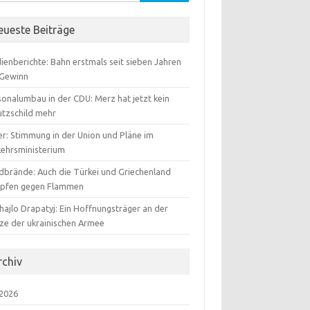
:
eueste Beiträge
ienberichte: Bahn erstmals seit sieben Jahren
 Gewinn
sonalumbau in der CDU: Merz hat jetzt kein
utzschild mehr
er: Stimmung in der Union und Pläne im
kehrsministerium
dbrände: Auch die Türkei und Griechenland
pfen gegen Flammen
hajlo Drapatyj: Ein Hoffnungsträger an der
tze der ukrainischen Armee
rchiv
 2026