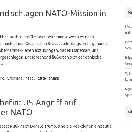
nach
nd schlagen NATO-Mission in
N
Med
mit
Arktis und ihre größte Insel bekommen, wenn es nach
Per
 nach einem Gespräch in Brüssel allerdings nicht genannt.
Sch
 Übernahme-Plänen abzubringen, haben Dänemark und
orgeschlagen. Entsprechend äußerten sich der dänische
Bilg
 »
Ver
Wal
rk
,
Grönland
,
nato
,
Rutte
,
trump
käm
Myc
Spi
efin: US-Angriff auf
der NATO
A
Juli
tadt Nuuk nach Donald Trump, sind die Reaktionen eindeutig: