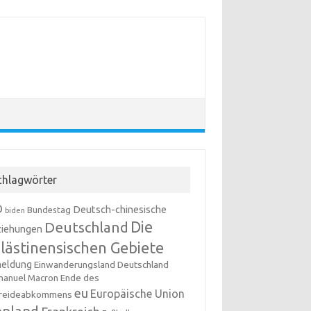
chlagwörter
D
Deutsch-chinesische
Bundestag
biden
Die
Deutschland
iehungen
lästinensischen Gebiete
meldung
Einwanderungsland Deutschland
anuel Macron
Ende des
eu
Europäische Union
reideabkommens