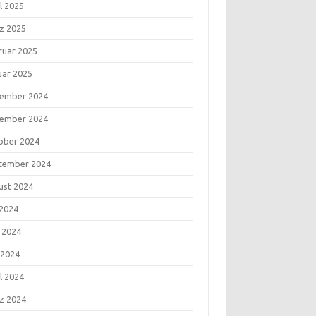
l 2025
z 2025
ruar 2025
uar 2025
ember 2024
ember 2024
ober 2024
tember 2024
ust 2024
 2024
i 2024
 2024
l 2024
z 2024