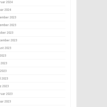
ruar 2024
uar 2024
ember 2023
ember 2023
ober 2023
tember 2023
ust 2023
 2023
i 2023
 2023
l 2023
z 2023
ruar 2023
uar 2023