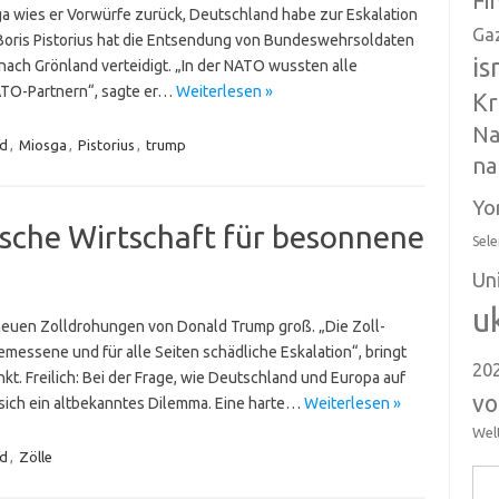
Fi
a wies er Vorwürfe zurück, Deutschland habe zur Eskalation
Ga
Boris Pistorius hat die Entsendung von Bundeswehrsoldaten
is
ch Grönland verteidigt. „In der NATO wussten alle
ATO-Partnern“, sagte er…
Weiterlesen »
Kr
Na
d
,
Miosga
,
Pistorius
,
trump
na
Yo
sche Wirtschaft für besonnene
Sele
Un
u
e neuen Zolldrohungen von Donald Trump groß. „Die Zoll-
messene und für alle Seiten schädliche Eskalation“, bringt
20
kt. Freilich: Bei der Frage, wie Deutschland und Europa auf
vo
sich ein altbekanntes Dilemma. Eine harte…
Weiterlesen »
Wel
d
,
Zölle
Suc