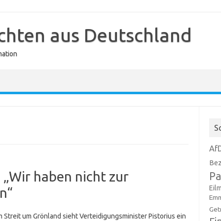
ichten aus Deutschland
mation
S
Af
Bez
 „Wir haben nicht zur
Pa
Eil
n“
Emm
Get
 Streit um Grönland sieht Verteidigungsminister Pistorius ein