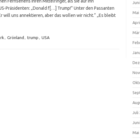
n Fernsehens ihren Mittelfinger, als sie auf ihn
Jun
US-Präsidenten: „Donald f[…] Trump!” Unter den Passanten
Mai
will uns annektieren, aber das wollen wir nicht.“ „Es bleibt
Apri
Mär
rk
,
Grönland
,
trump
,
USA
Feb
Jan
Dez
Nov
Okt
Sep
Aug
Juli
Jun
Mai