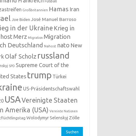
nnland
Frankreich
Fußball
Hamas
Iran
zastreifen
Großbritannien
rael
José Manuel Barroso
Joe Biden
ieg in der Ukraine
Krieg in
host
Migration
Merz
Migration
ch Deutschland
nato
New
Nahost
russland
Olaf Scholz
rk
Supreme Court of the
nskyj
SPD
trump
ited States
Türkei
kraine
US-Präsidentschaftswahl
USA
Vereinigte Staaten
20
n Amerika (USA)
Vereinte Nationen
Zölle
Wolodymyr Selenskyj
tflüchtlingstag
hen