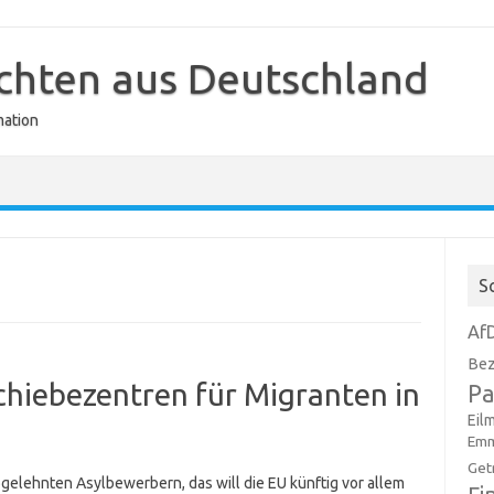
ichten aus Deutschland
mation
S
Af
Bez
schiebezentren für Migranten in
Pa
Eil
Emm
Get
elehnten Asylbewerbern, das will die EU künftig vor allem