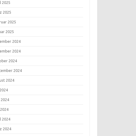
l 2025
z 2025
ruar 2025
uar 2025
ember 2024
ember 2024
ober 2024
tember 2024
ust 2024
 2024
i 2024
 2024
l 2024
z 2024