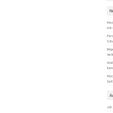
nach
N
Med
mit
Per
Sch
Bilg
Ver
Wal
käm
Myc
Spi
A
Juli