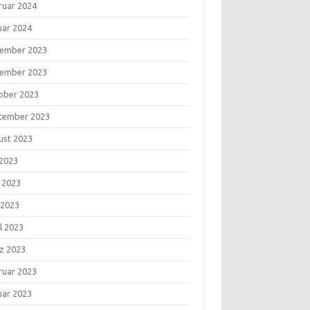
ruar 2024
uar 2024
ember 2023
ember 2023
ober 2023
tember 2023
ust 2023
 2023
i 2023
 2023
l 2023
z 2023
ruar 2023
uar 2023