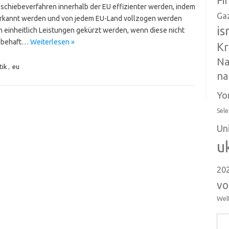
Fi
bschiebeverfahren innerhalb der EU effizienter werden, indem
Ga
rkannt werden und von jedem EU-Land vollzogen werden
is
n einheitlich Leistungen gekürzt werden, wenn diese nicht
iebehaft…
Weiterlesen »
Kr
Na
tik
,
eu
na
Yo
Sele
Un
u
20
vo
Wel
Suc