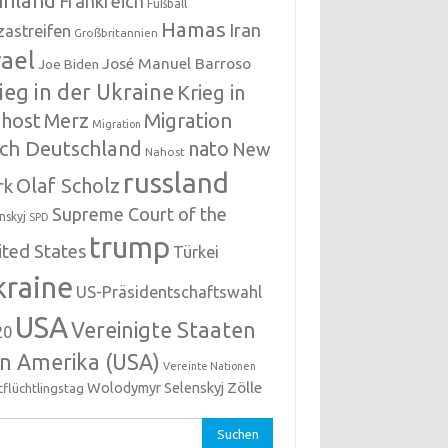
nnland
Frankreich
Fußball
Hamas
Iran
zastreifen
Großbritannien
rael
José Manuel Barroso
Joe Biden
ieg in der Ukraine
Krieg in
host
Migration
Merz
Migration
ch Deutschland
nato
New
Nahost
russland
Olaf Scholz
rk
Supreme Court of the
nskyj
SPD
trump
ited States
Türkei
kraine
US-Präsidentschaftswahl
USA
Vereinigte Staaten
20
n Amerika (USA)
Vereinte Nationen
Zölle
Wolodymyr Selenskyj
tflüchtlingstag
hen