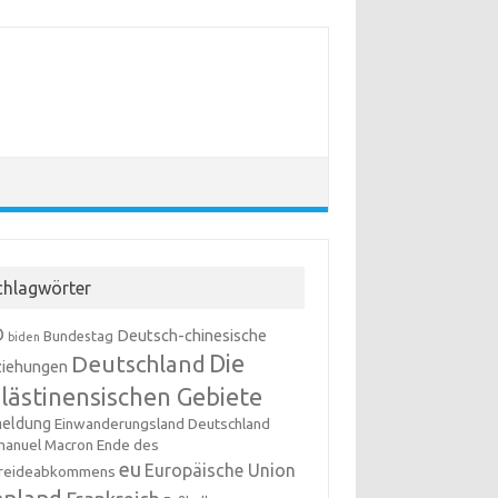
chlagwörter
D
Deutsch-chinesische
Bundestag
biden
Die
Deutschland
iehungen
lästinensischen Gebiete
meldung
Einwanderungsland Deutschland
anuel Macron
Ende des
eu
Europäische Union
reideabkommens