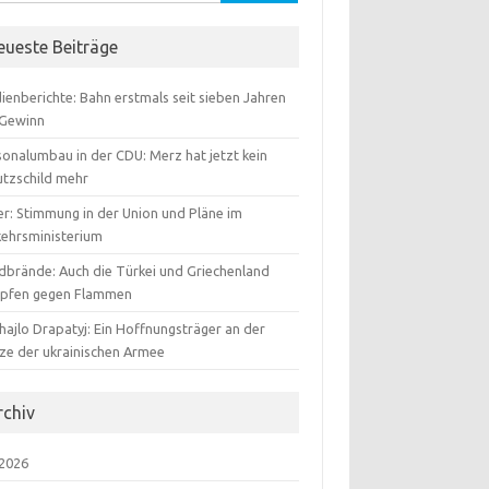
:
eueste Beiträge
ienberichte: Bahn erstmals seit sieben Jahren
 Gewinn
sonalumbau in der CDU: Merz hat jetzt kein
utzschild mehr
er: Stimmung in der Union und Pläne im
kehrsministerium
dbrände: Auch die Türkei und Griechenland
pfen gegen Flammen
hajlo Drapatyj: Ein Hoffnungsträger an der
tze der ukrainischen Armee
rchiv
 2026