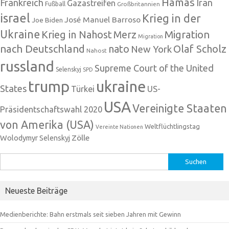
Hamas
Frankreich
Iran
Gazastreifen
Fußball
Großbritannien
israel
Krieg in der
José Manuel Barroso
Joe Biden
Ukraine
Krieg in Nahost
Migration
Merz
Migration
nach Deutschland
nato
Olaf Scholz
New York
Nahost
russland
Supreme Court of the United
Selenskyj
SPD
trump
ukraine
States
Türkei
US-
USA
Vereinigte Staaten
Präsidentschaftswahl 2020
von Amerika (USA)
Weltflüchtlingstag
Vereinte Nationen
Zölle
Wolodymyr Selenskyj
Suchen
nach:
Neueste Beiträge
Medienberichte: Bahn erstmals seit sieben Jahren mit Gewinn