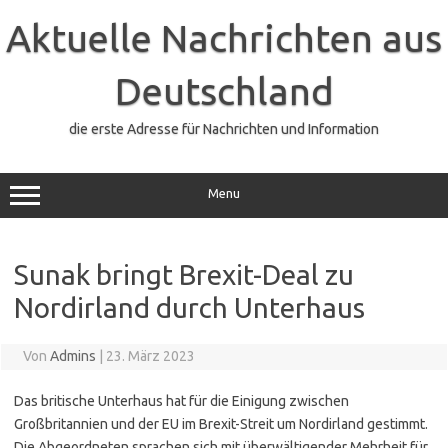
Zum
Inhalt
Aktuelle Nachrichten aus
springen
Deutschland
die erste Adresse für Nachrichten und Information
Menu
Sunak bringt Brexit-Deal zu
Nordirland durch Unterhaus
Von
Admins
|
23. März 2023
Das britische Unterhaus hat für die Einigung zwischen
Großbritannien und der EU im Brexit-Streit um Nordirland gestimmt.
Die Abgeordneten sprachen sich mit überwältigender Mehrheit für