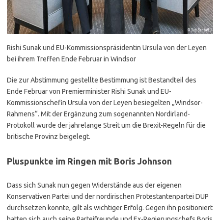
Rishi Sunak und EU-Kommissionspräsidentin Ursula von der Leyen
bei ihrem Treffen Ende Februar in Windsor
Die zur Abstimmung gestellte Bestimmung ist Bestandteil des
Ende Februar von Premierminister Rishi Sunak und EU-
Kommissionschefin Ursula von der Leyen besiegelten „Windsor-
Rahmens“. Mit der Ergänzung zum sogenannten Nordirland-
Protokoll wurde der jahrelange Streit um die Brexit-Regeln für die
britische Provinz beigelegt.
Pluspunkte im Ringen mit Boris Johnson
Dass sich Sunak nun gegen Widerstände aus der eigenen
Konservativen Partei und der nordirischen Protestantenpartei DUP
durchsetzen konnte, gilt als wichtiger Erfolg. Gegen ihn positioniert
hatten sich auch seine Parteifreunde und Ex-Regierungschefs Boris