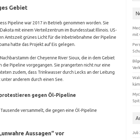
nach
iges Gebiet
N
cess Pipeline war 2017 in Betrieb genommen worden. Sie
Med
Dakota mit einem Verteilzentrum im Bundesstaat Illinois. US-
mit
en Amtszeit grünes Licht für die Inbetriebnahme der Pipeline
ma hatte das Projekt auf Eis gelegen.
Per
Sch
 Nachbarstamm der Cheyenne River Sioux, die in dem Gebiet
Bilg
n die Pipeline vorgegangen. Sie prangerten nicht nur eine
Ver
teten zudem, dass Trinkwasser durch Lecks an der Leitung
Wal
t unter anderem durch einen See.
käm
Myc
protestieren gegen Öl-Pipeline
Spi
 Tausende versammelt, die gegen eine Öl-Pipeline
A
 „unwahre Aussagen“ vor
Juli