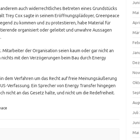
Jun
r anderem auch widerrechtliches Betreten eines Grundstücks
Mai
lt Trey Cox sagte in seinem Eröffnungsplädoyer, Greenpeace
Gegend zu kommen und zu protestieren, habe Material für
Apri
tierende organisiert oder geleitet und unwahre Aussagen
Mär
.
Feb
Mitarbeiter der Organisation seien kaum oder gar nicht an
Jan
n nichts mit den Verzögerungen beim Bau durch Energy
Dez
Nov
in dem Verfahren um das Recht auf freie Meinungsäußerung
Okt
US-Verfassung. Ein Sprecher von Energy Transfer hingegen
h nicht an das Gesetz halte, und nicht um die Redefreiheit.
Sep
Aug
eace
Juli
Jun
Mai