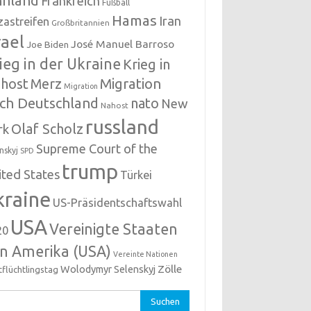
nnland
Frankreich
Fußball
Hamas
Iran
zastreifen
Großbritannien
rael
José Manuel Barroso
Joe Biden
ieg in der Ukraine
Krieg in
host
Migration
Merz
Migration
ch Deutschland
nato
New
Nahost
russland
Olaf Scholz
rk
Supreme Court of the
nskyj
SPD
trump
ited States
Türkei
kraine
US-Präsidentschaftswahl
USA
Vereinigte Staaten
20
n Amerika (USA)
Vereinte Nationen
Zölle
Wolodymyr Selenskyj
tflüchtlingstag
hen