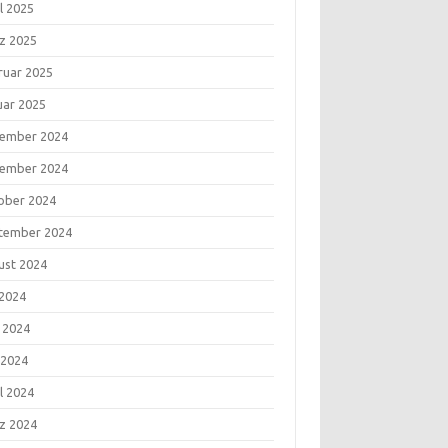
l 2025
z 2025
ruar 2025
uar 2025
ember 2024
ember 2024
ober 2024
tember 2024
ust 2024
 2024
i 2024
 2024
l 2024
z 2024