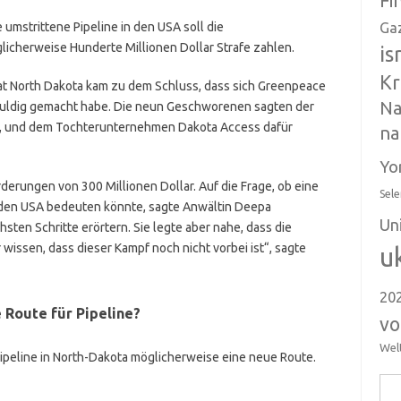
Fi
mstrittene Pipeline in den USA soll die
Ga
cherweise Hunderte Millionen Dollar Strafe zahlen.
is
Kr
t North Dakota kam zu dem Schluss, dass sich Greenpeace
Na
uldig gemacht habe. Die neun Geschworenen sagten der
fer, und dem Tochterunternehmen Dakota Access dafür
na
Yo
derungen von 300 Millionen Dollar. Auf die Frage, ob eine
Sele
den USA bedeuten könnte, sagte Anwältin Deepa
Un
ten Schritte erörtern. Sie legte aber nahe, dass die
wissen, dass dieser Kampf noch nicht vorbei ist“, sagte
u
20
 Route für Pipeline?
vo
Wel
ipeline in North-Dakota möglicherweise eine neue Route.
Suc