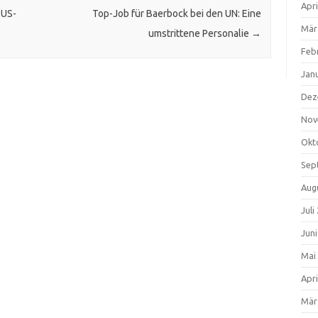
Apri
 US-
Top-Job für Baerbock bei den UN: Eine
Mär
umstrittene Personalie
→
Feb
Jan
Dez
Nov
Okt
Sep
Aug
Juli
Jun
Mai
Apri
Mär