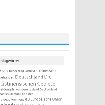
chlagwörter
D
Deutsch-chinesische
Bundestag
biden
Die
Deutschland
iehungen
lästinensischen Gebiete
meldung
Einwanderungsland Deutschland
anuel Macron
Ende des
eu
Europäische Union
reideabkommens