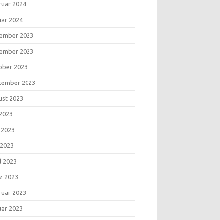
ruar 2024
uar 2024
ember 2023
ember 2023
ober 2023
tember 2023
ust 2023
 2023
i 2023
 2023
l 2023
z 2023
ruar 2023
uar 2023