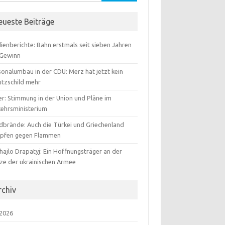
:
eueste Beiträge
ienberichte: Bahn erstmals seit sieben Jahren
 Gewinn
sonalumbau in der CDU: Merz hat jetzt kein
utzschild mehr
er: Stimmung in der Union und Pläne im
kehrsministerium
dbrände: Auch die Türkei und Griechenland
pfen gegen Flammen
hajlo Drapatyj: Ein Hoffnungsträger an der
tze der ukrainischen Armee
rchiv
 2026