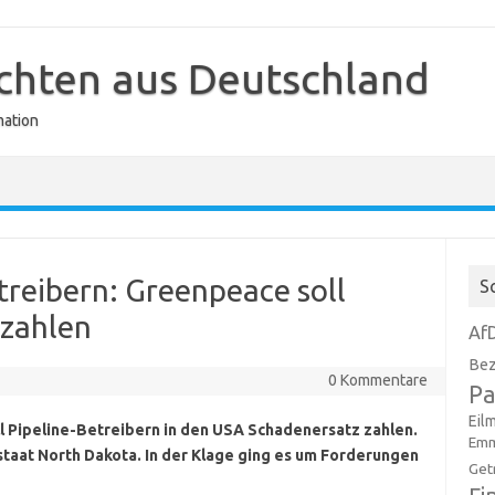
ichten aus Deutschland
mation
treibern: Greenpeace soll
S
 zahlen
Af
Bez
0 Kommentare
Pa
Eil
 Pipeline-Betreibern in den USA Schadenersatz zahlen.
Emm
taat North Dakota. In der Klage ging es um Forderungen
Get