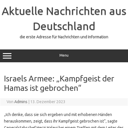
Zum
Inhalt
Aktuelle Nachrichten aus
springen
Deutschland
die erste Adresse für Nachrichten und Information
Menu
Israels Armee: „Kampfgeist der
Hamas ist gebrochen“
Von
Admins
|
13. Dezember 2023
„Ich denke, dass sie sich ergeben und mit erhobenen Händen
herauskommen, zeigt, dass ihr Kampfgeist gebrochen ist“, sagte
Generalstabschef Herzi Halevi bei einem Treffen mit dem Leiter des