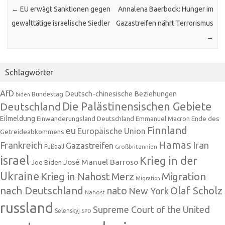
←
EU erwägt Sanktionen gegen
Annalena Baerbock: Hunger im
gewalttätige israelische Siedler
Gazastreifen nährt Terrorismus
→
Schlagwörter
AfD
Deutsch-chinesische Beziehungen
Bundestag
biden
Die Palästinensischen Gebiete
Deutschland
Eilmeldung
Einwanderungsland Deutschland
Emmanuel Macron
Ende des
Finnland
eu
Europäische Union
Getreideabkommens
Hamas
Frankreich
Iran
Gazastreifen
Fußball
Großbritannien
israel
Krieg in der
José Manuel Barroso
Joe Biden
Ukraine
Krieg in Nahost
Migration
Merz
Migration
nach Deutschland
nato
Olaf Scholz
New York
Nahost
russland
Supreme Court of the United
Selenskyj
SPD