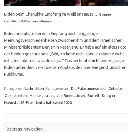
Biden beim Chanukka-Empfang im Weißen Haus
Bild: Bonnie
Cash/Pool/AP/picture alliance
Biden bestätigte bei dem Empfang auch langjährige
Meinungsverschiedenheiten zwischen ihm und dem israelischen
Ministerpräsidenten Benjamin Netanjahu. Er habe auf ein altes Foto
der beiden geschrieben: „Bibi, ich liebe dich, aber ich stimme nicht
mit allem überein, was du sagst.“ Das sei heute nicht anders, sagte
Biden unter dem vereinzelten Applaus des überwiegend jüdischen
Publikums.
Kategorie:
Nachrichten
Schlagwörter:
Die Palästinensischen Gebiete
,
Gazastreifen
,
Hamas
,
israel
,
Joe Biden
,
Josep Borrell
,
Krieg in
Nahost
,
US-Präsidentschaftswahl 2020
Beitrags-Navigation