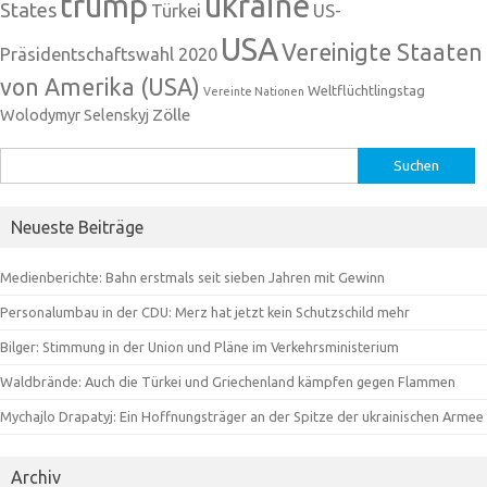
trump
ukraine
States
Türkei
US-
USA
Vereinigte Staaten
Präsidentschaftswahl 2020
von Amerika (USA)
Weltflüchtlingstag
Vereinte Nationen
Zölle
Wolodymyr Selenskyj
Suchen
nach:
Neueste Beiträge
Medienberichte: Bahn erstmals seit sieben Jahren mit Gewinn
Personalumbau in der CDU: Merz hat jetzt kein Schutzschild mehr
Bilger: Stimmung in der Union und Pläne im Verkehrsministerium
Waldbrände: Auch die Türkei und Griechenland kämpfen gegen Flammen
Mychajlo Drapatyj: Ein Hoffnungsträger an der Spitze der ukrainischen Armee
Archiv