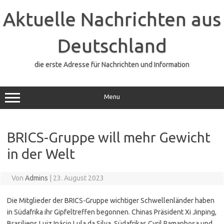
Zum
Inhalt
Aktuelle Nachrichten aus
springen
Deutschland
die erste Adresse für Nachrichten und Information
Menu
BRICS-Gruppe will mehr Gewicht
in der Welt
Von
Admins
|
23. August 2023
Die Mitglieder der BRICS-Gruppe wichtiger Schwellenländer haben
in Südafrika ihr Gipfeltreffen begonnen. Chinas Präsident Xi Jinping,
Brasiliens Luiz Inácio Lula da Silva, Südafrikas Cyril Ramaphosa und