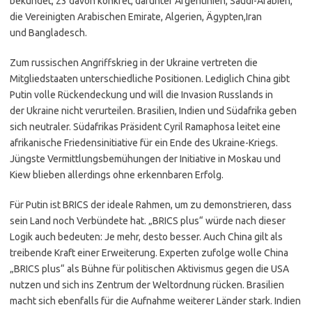
bekundet, 23 davon konkret, darunter Argentinien, Saudi-Arabien,
die Vereinigten Arabischen Emirate, Algerien, Ägypten,Iran
und Bangladesch.
Zum russischen Angriffskrieg in der Ukraine vertreten die
Mitgliedstaaten unterschiedliche Positionen. Lediglich China gibt
Putin volle Rückendeckung und will die Invasion Russlands in
der Ukraine nicht verurteilen. Brasilien, Indien und Südafrika geben
sich neutraler. Südafrikas Präsident Cyril Ramaphosa leitet eine
afrikanische Friedensinitiative für ein Ende des Ukraine-Kriegs.
Jüngste Vermittlungsbemühungen der Initiative in Moskau und
Kiew blieben allerdings ohne erkennbaren Erfolg.
Für Putin ist BRICS der ideale Rahmen, um zu demonstrieren, dass
sein Land noch Verbündete hat. „BRICS plus“ würde nach dieser
Logik auch bedeuten: Je mehr, desto besser. Auch China gilt als
treibende Kraft einer Erweiterung. Experten zufolge wolle China
„BRICS plus“ als Bühne für politischen Aktivismus gegen die USA
nutzen und sich ins Zentrum der Weltordnung rücken. Brasilien
macht sich ebenfalls für die Aufnahme weiterer Länder stark. Indien