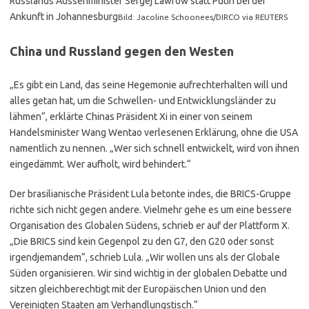
Russlands Aussenminister Sergej Lawrow statt Putin bei der
Ankunft in Johannesburg
Bild: Jacoline Schoonees/DIRCO via REUTERS
China und Russland gegen den Westen
„Es gibt ein Land, das seine Hegemonie aufrechterhalten will und
alles getan hat, um die Schwellen- und Entwicklungsländer zu
lähmen“, erklärte Chinas Präsident Xi in einer von seinem
Handelsminister Wang Wentao verlesenen Erklärung, ohne die USA
namentlich zu nennen. „Wer sich schnell entwickelt, wird von ihnen
eingedämmt. Wer aufholt, wird behindert.“
Der brasilianische Präsident Lula betonte indes, die BRICS-Gruppe
richte sich nicht gegen andere. Vielmehr gehe es um eine bessere
Organisation des Globalen Südens, schrieb er auf der Plattform X.
„Die BRICS sind kein Gegenpol zu den G7, den G20 oder sonst
irgendjemandem“, schrieb Lula. „Wir wollen uns als der Globale
Süden organisieren. Wir sind wichtig in der globalen Debatte und
sitzen gleichberechtigt mit der Europäischen Union und den
Vereinigten Staaten am Verhandlungstisch.“