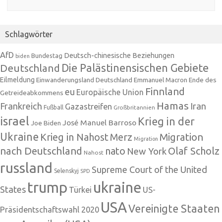
Schlagwörter
AfD
Deutsch-chinesische Beziehungen
Bundestag
biden
Die Palästinensischen Gebiete
Deutschland
Eilmeldung
Einwanderungsland Deutschland
Emmanuel Macron
Ende des
Finnland
eu
Europäische Union
Getreideabkommens
Hamas
Frankreich
Iran
Gazastreifen
Fußball
Großbritannien
israel
Krieg in der
José Manuel Barroso
Joe Biden
Ukraine
Krieg in Nahost
Migration
Merz
Migration
nach Deutschland
nato
Olaf Scholz
New York
Nahost
russland
Supreme Court of the United
Selenskyj
SPD
trump
ukraine
States
Türkei
US-
USA
Vereinigte Staaten
Präsidentschaftswahl 2020